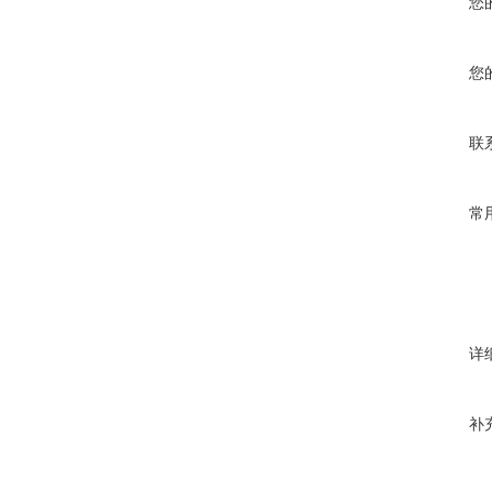
您
您
联
常
详
补