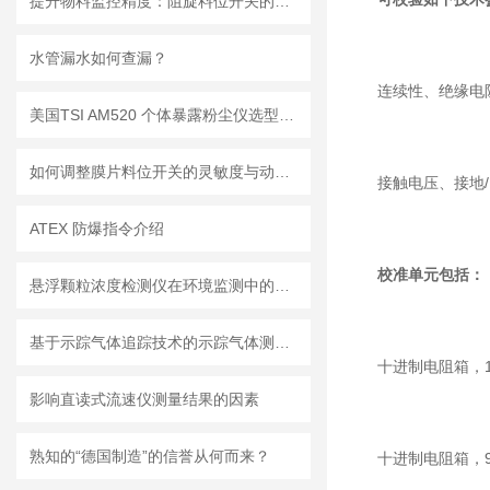
提升物料监控精度：阻旋料位开关的优势与挑战
水管漏水如何查漏？
连续性、绝缘电
美国TSI AM520 个体暴露粉尘仪选型推荐
如何调整膜片料位开关的灵敏度与动作点
接触电压、接地
ATEX 防爆指令介绍
校准单元包括：
悬浮颗粒浓度检测仪在环境监测中的重要性
基于示踪气体追踪技术的示踪气体测漏仪工作原理与操作维修详解
十进制电阻箱，1Ω 
影响直读式流速仪测量结果的因素
熟知的“德国制造”的信誉从何而来？
十进制电阻箱，900