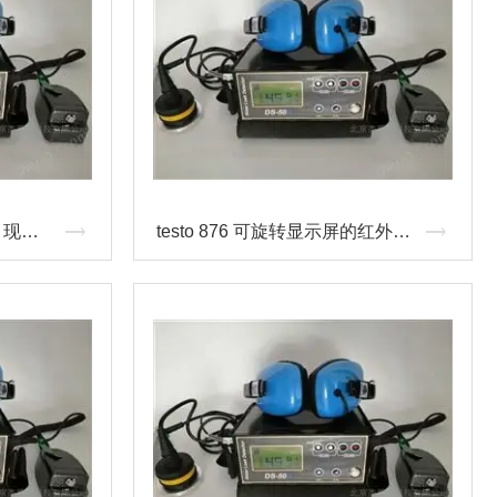
HGY2068型钠离子分析仪 现货供应
testo 876 可旋转显示屏的红外热像仪 德图testo产品总代 testo价格