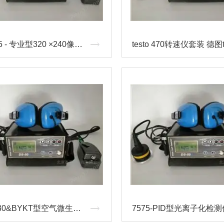
testo 885 - 专业型320 ×240像素高清晰红外热像仪 德图testo产品总代 test
美国QT30&BYKT型空气微生物采样器-六级撞击式空气微生物采样头