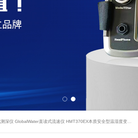
持式测深仪
GlobalWater直读式流速仪
HMT370EX本质安全型温湿度变送器系列 适用于 0 区和 20 区