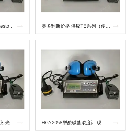
testo 470转速仪套装 德图testo产品总代 testo价格
赛多利斯价格 供应TE系列（便携式）电子天平
7575-PID型光离子化检测仪-光离子化探头
HGY2058型酸碱盐浓度计 现货供应