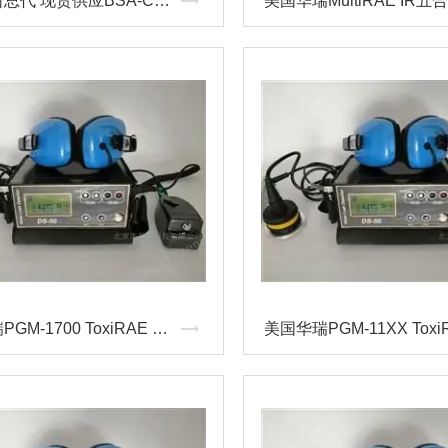
赛多利斯总代 现货供应BSA-CW系列电子天平 电子称价格
美国华瑞PGM-1700 ToxiRAE 3 便携式毒气检测仪 华瑞RAE气体检测仪总代/价