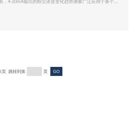
表，4-20mA输出的粉尘浓度变化趋势测量广泛应用于各个行
价比及免维护获得用户*好评，4-20mA输出及便捷的自动标
靠。
 末页 跳转到第
页