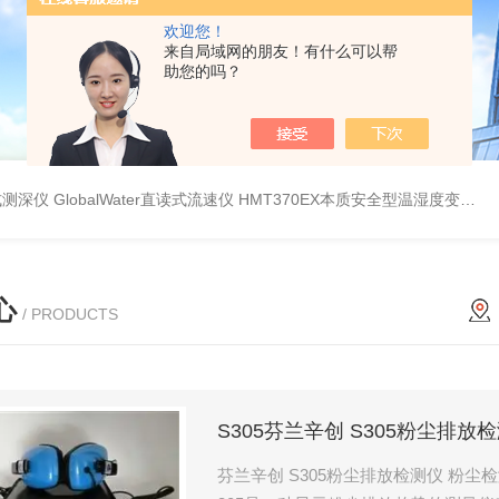
欢迎您！
来自局域网的朋友！有什么可以帮
助您的吗？
持式测深仪
GlobalWater直读式流速仪
HMT370EX本质安全型温湿度变送器系列 适用于 0 区和 20 区
心
/ PRODUCTS
S305芬兰辛创 S305粉尘排
芬兰辛创 S305粉尘排放检测仪 粉尘检测