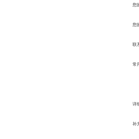
您
您
联
常
详
补