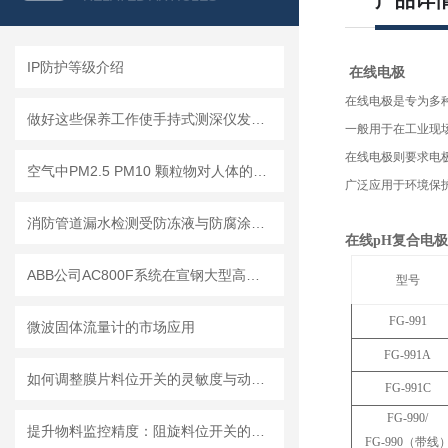
产品详
IP防护等级介绍
在线电极
在线电极是专为多
做好这些保养工作使手持式测深仪发挥更大作用
一般用于在工业现
在线电极则要求电
空气中PM2.5 PM10 颗粒物对人体的危害!
广泛应用于环境保
消防管道漏水检测受防冻液与防腐涂层影响的应对措施
在线
pH
复合电极
ABB公司AC800F系统在宣钢大型高炉的生产实践
型号
FG-991
微波固体流量计的市场应用
FG-991A
如何调整膜片料位开关的灵敏度与动作点
FG-991C
FG-990/
提升物料监控精度：阻旋料位开关的优势与挑战
FG-990
（带线