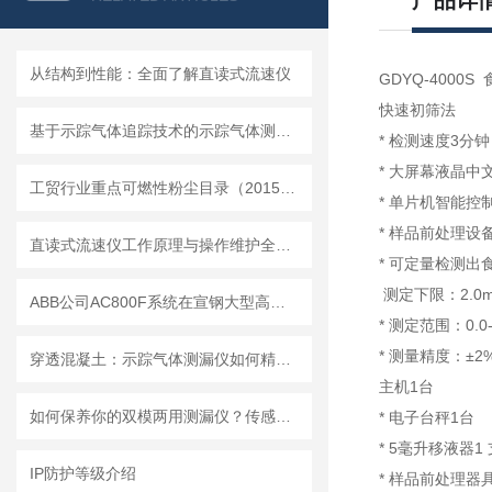
产品详
从结构到性能：全面了解直读式流速仪
GDYQ-4000
快速初筛法
基于示踪气体追踪技术的示踪气体测漏仪工作原理与操作维修详解
* 检测速度3分钟
* 大屏幕液晶
工贸行业重点可燃性粉尘目录（2015版）
* 单片机智能
* 样品前处理设
直读式流速仪工作原理与操作维护全流程指南
* 可定量检测
测定下限：2.0mg
ABB公司AC800F系统在宣钢大型高炉的生产实践
* 测定范围：0.0-8
* 测量精度：±2
穿透混凝土：示踪气体测漏仪如何精准定位地下管道漏点
主机1台
如何保养你的双模两用测漏仪？传感器维护与数据管理指南
* 电子台秤1台
* 5毫升移液器1 
IP防护等级介绍
* 样品前处理器