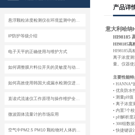
产品详
悬浮颗粒浓度检测仪在环境监测中的重要性
意大利哈纳HA
IP防护等级介绍
HI9818
HI98185
HI9818
电子天平的正确使用与维护方式
离子浓度测
量。仪器使
如何调整膜片料位开关的灵敏度与动作点
主要性能特点 F
如何高效使用韩国大成漏水检测仪进行漏水问题排查
• HANNA*
• 优良防水
• 测量p
直读式流速仪工作原理与操作维护全流程指南
• 离子浓度测
• 内置7个
微波固体流量计的市场应用
• pH解析
• 300组
空气中PM2.5 PM10 颗粒物对人体的危害!
• 快捷键