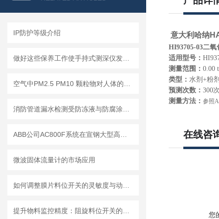
产品详
IP防护等级介绍
意大利哈纳HAN
HI93705-03
做好这些保养工作使手持式测深仪发挥更大作用
适用型号：
HI9
测量范围：
0.00 
类型：
水剂+粉
空气中PM2.5 PM10 颗粒物对人体的危害!
预测次数：
300
测量方法：
参照
A
消防管道漏水检测受防冻液与防腐涂层影响的应对措施
在线咨
ABB公司AC800F系统在宣钢大型高炉的生产实践
微波固体流量计的市场应用
如何调整膜片料位开关的灵敏度与动作点
提升物料监控精度：阻旋料位开关的优势与挑战
您