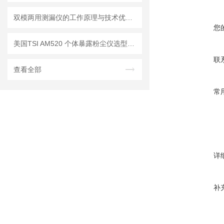
双模两用测漏仪的工作原理与技术优势分析
您
美国TSI AM520 个体暴露粉尘仪选型推荐
联
查看全部
常
详
补