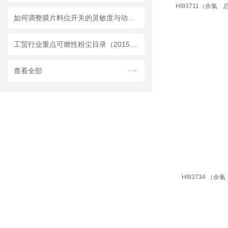
HI93711（余氯 
如何调整膜片料位开关的灵敏度与动作点
工贸行业重点可燃性粉尘目录（2015版）
查看全部
HI93734 （余