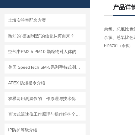
产品详
土壤实验室配套方案
余氯、总氯比色计 
熟知的“德国制造”的信誉从何而来？
余氯、总氯比色计 
HI93701（余氯）
空气中PM2.5 PM10 颗粒物对人体的危害!
美国 SpeedTech SM-5系列手持式测深仪
ATEX 防爆指令介绍
双模两用测漏仪的工作原理与技术优势分析
直读式流速仪工作原理与操作维护全流程指南
IP防护等级介绍