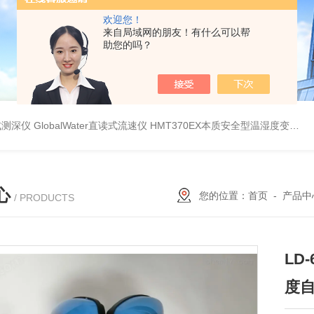
欢迎您！
来自局域网的朋友！有什么可以帮
助您的吗？
持式测深仪
GlobalWater直读式流速仪
HMT370EX本质安全型温湿度变送器系列 适用于 0 区和 20 区
心
您的位置：
首页
-
产品中
/ PRODUCTS
LD
度