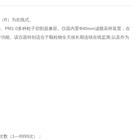
S（R）为在线式。
5、PM1.0多种粒子切割器兼容。仪器内置Φ40mm滤膜采样装置，在
功能。该仪器特别适合于颗粒物全天候长期连续在线监测,以及作为
次数（1―9999次）；