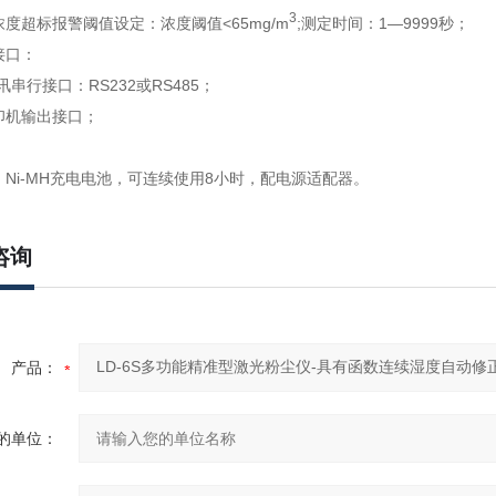
3
浓度超标报警阈值设定：浓度阈值<65mg/m
;测定时间：1―9999秒；
接口：
串行接口：RS232或RS485；
印机输出接口；
：Ni-MH充电电池，可连续使用8小时，配电源适配器。
咨询
产品：
的单位：