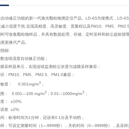
自动修正功能的新一代激光颗粒物测定仪产品。LD-6S为便携式，LD-6
减小湿度干扰,实现高精度、高灵敏度、宽量程以及PM10、PM5、PM2.
同时可收集颗粒物样品，并具有数据处理、存储、定时采样和粉尘超标报警
的更新换代产品。
指标:
函数连续湿度自动修正功能；
滤膜采样器单元，实现连续监测粉尘浓度与滤膜采样兼容；
径：PM10、PM5、PM2.5、PM1.0兼容；
3
敏度： 0.001mg/m
；
3
3
： 0.001―100 mg/m
；0.01―1000mg/m
；
度： ±10%;
误差 ±2%;
时间：标准时间为1分钟，还设有0.1分及手动档；
采样：可设定测量时间（1―9999秒），关机时间（0―9999秒），及采样