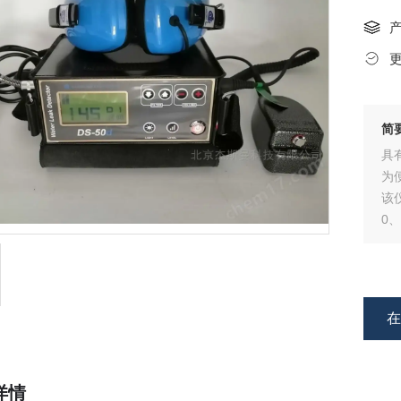
简
具
为
该
0
详情