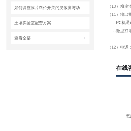
（10）粉尘
如何调整膜片料位开关的灵敏度与动作点
（11）输出
--PC机通讯
土壤实验室配套方案
--微型打
查看全部
（12）电源
在线
您