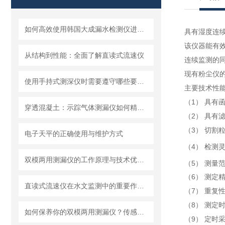
如何高效使用韩国大成漏水检测仪进行漏水问题排查
具有湿度连续
该仪器能有效
从结构到性能：全面了解直读式流速仪
连续监测的
现有粉尘仪
使用手持式测深仪时需要遵守哪些要求？
主要技术性能
（1） 具有
穿透混凝土：示踪气体测漏仪如何精准定位地下管道漏点
（2） 具有
（3） 切割粒
电子天平的正确使用与维护方式
（4） 检测灵
双模两用测漏仪的工作原理与技术优势分析
（5） 测量范围
（6） 测定精
直读式流速仪在水文监测中的重要作用与应用实践
（7） 重复性
（8） 测定
如何保养你的双模两用测漏仪？传感器维护与数据管理指南
（9） 定时