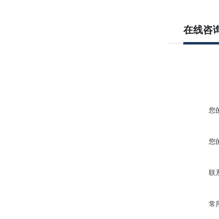
在线咨
您
您
联
常