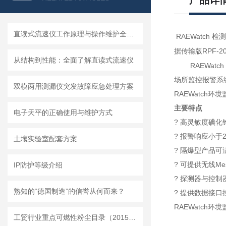
产品详
直读式流速仪工作原理与操作维护全流程指南
RAEWatch
检测
RPF-2
据传输版
从结构到性能：全面了解直读式流速仪
RAEWatc
场所监控报警系
双模两用测漏仪突发故障应急处理方案
RAEWatch环
主要特点
电子天平的正确使用与维护方式
? 高灵敏度碘
? 报警响应小于
土壤实验室配套方案
? 隔爆型产品
? 可提供无线Me
IP防护等级介绍
? 探测器与控
熟知的“德国制造”的信誉从何而来？
? 提供数据接
RAEWatch环
工贸行业重点可燃性粉尘目录（2015版）