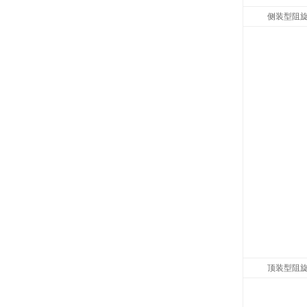
侧装型阻
顶装型阻