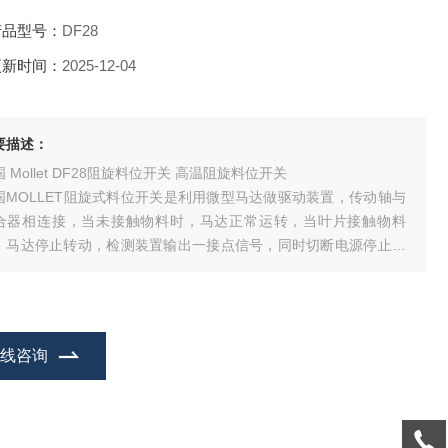
产品型号：
DF28
更新时间：
2025-12-04
要描述：
 Mollet DF28阻旋料位开关 高温阻旋料位开关
国MOLLET阻旋式料位开关是利用微型马达做驱动装置，传动轴与
合器相连接，当未接触物料时，马达正常运转，当叶片接触物料
，马达停止转动，检测装置输出一接点信号，同时切断电源停止转
。当物料下降时叶片所受阻力消失，检测装置依靠扭力弹簧恢复到
始状态。针对不同比重物料扭力大小可以调节。
在线咨询