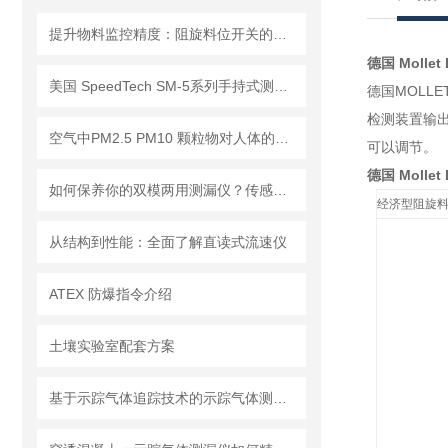
提升物料监控精度：阻旋料位开关的优势与挑战
德国 Moll
美国 SpeedTech SM-5系列手持式测深仪
德国MOL
检测装置输
空气中PM2.5 PM10 颗粒物对人体的危害!
可以调节。
德国 Moll
如何保养你的双模两用测漏仪？传感器维护与数据管理指南
经济型阻旋
从结构到性能：全面了解直读式流速仪
ATEX 防爆指令介绍
土壤实验室配套方案
基于示踪气体追踪技术的示踪气体测漏仪工作原理与操作维修详解