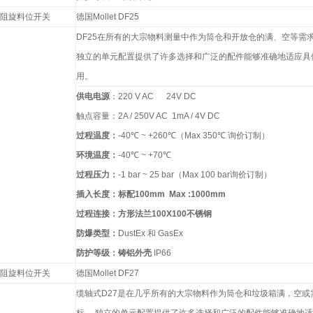
阻旋料位开关
德国
Mollet DF25
DF25
在所有的大宗物料测量中作为筒仓和开放仓的满、空等需
独立的单元配置提供了许多选择和广泛的配件能够准确地适应具
用。
供电电源
：
220 V AC 24V DC
触点容量：
2A / 250V AC 1mA / 4V DC
过程温度：
-40
℃
~ +260
℃
（
Max 350
℃
询价订制）
环境温度：
-40
℃
~ +70
℃
过程压力：
-1 bar ~ 25 bar
（
Max 100 bar
询价订制）
插入长度：标配
100mm Max :1000mm
过程连接：方形法兰
100X100
不锈钢
防爆类型：
DustEx
和
GasEx
防护等级：铸铝外壳
IP66
阻旋料位开关
德国
Mollet DF27
缆轴式
D27
是在几乎所有的大宗物料作为筒仓和垃圾箱满，空或