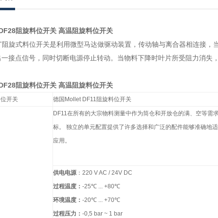
et DF28阻旋料位开关 高温阻旋料位开关
LET阻旋式料位开关是利用微型马达做驱动装置，传动轴与离合器相连接
出一接点信号，同时切断电源停止转动。当物料下降时叶片所受阻力消失
et DF28阻旋料位开关 高温阻旋料位开关
料位开关
德国
Mollet DF11阻旋料位开关
DF11
在所有的大宗物料测量中作为筒仓和开放仓的满、空等需
标。
独立的单元配置提供了许多选择和广泛的配件能够准确地适
应用。
供电电源
：
220 V AC / 24V DC
过程温度：
-25
℃
... +80
℃
环境温度：
-20
℃
... +70
℃
过程压力：
-0,5 bar ~ 1 bar