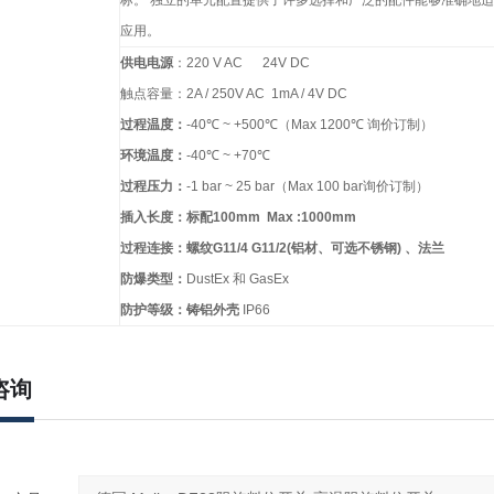
标。
独立的单元配置提供了许多选择和广泛的配件能够准确地适
应用。
供电电源
：
220 V AC 24V DC
触点容量：
2A / 250V AC 1mA / 4V DC
过程温度：
-40
℃
~ +500
℃
（
Max 1200
℃
询价订制）
环境温度：
-40
℃
~ +70
℃
过程压力：
-1 bar ~ 25 bar
（
Max 100 bar
询价订制）
插入长度：标配
100mm Max :1000mm
过程连接：螺纹
G11/4 G11/2(
铝材、可选不锈钢
)
、法兰
防爆类型：
DustEx
和
GasEx
防护等级：铸铝外壳
IP66
咨询