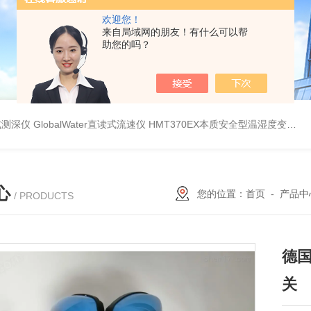
欢迎您！
来自局域网的朋友！有什么可以帮
助您的吗？
持式测深仪
GlobalWater直读式流速仪
HMT370EX本质安全型温湿度变送器系列 适用于 0 区和 20 区
心
您的位置：
首页
-
产品中
/ PRODUCTS
德国
关