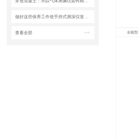
穿透混凝土：示踪气体测漏仪如何精准定位地下管道漏点
做好这些保养工作使手持式测深仪发挥更大作用
查看全部
全能型