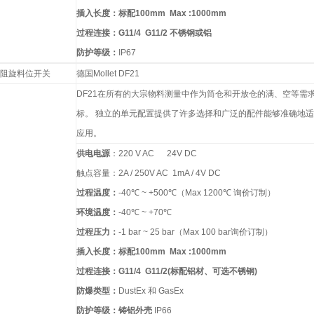
插入长度：标配
100mm Max :1000mm
过程连接：
G11/4 G11/2
不锈钢或铝
防护等级：
IP67
阻旋料位开关
德国
Mollet DF21
DF21
在所有的大宗物料测量中作为筒仓和开放仓的满、空等需
标。
独立的单元配置提供了许多选择和广泛的配件能够准确地适
应用。
供电电源
：
220 V AC 24V DC
触点容量：
2A / 250V AC 1mA / 4V DC
过程温度：
-40
℃
~ +500
℃
（
Max 1200
℃
询价订制）
环境温度：
-40
℃
~ +70
℃
过程压力：
-1 bar ~ 25 bar
（
Max 100 bar
询价订制）
插入长度：标配
100mm Max :1000mm
过程连接：
G11/4 G11/2(
标配铝材、可选不锈钢
)
防爆类型：
DustEx
和
GasEx
防护等级：铸铝外壳
IP66