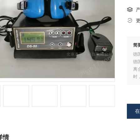
简
德国
德
离
时
动
原
详情