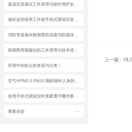
直读式流速仪工作原理与操作维护全流程指南
做好这些保养工作使手持式测深仪发挥更大作用
消防管道漏水检测受防冻液与防腐涂层影响的应对措施
双模两用测漏仪的工作原理与技术优势分析
上一篇：
OL
环境中的粉尘的来源与分类！
空气中PM2.5 PM10 颗粒物对人体的危害!
使用手持式测深仪时需要遵守哪些要求？
查看全部