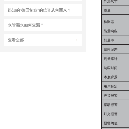
外形尺寸
熟知的“德国制造”的信誉从何而来？
重量
检测器
水管漏水如何查漏？
能量响应
查看全部
剂量率
线性误差
剂量累计
响应时间
本底背景
用户标定
声音报警
振动报警
灯光报警
报警阈值