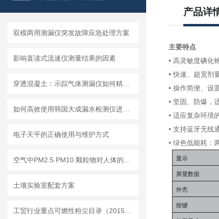
产品详
双模两用测漏仪突发故障应急处理方案
主要特点
影响直读式流速仪测量结果的因素
• 高灵敏度碘
• 快速、超宽剂量
穿透混凝土：示踪气体测漏仪如何精准定位地下管道漏点
• 操作简便、
• 坚固、防爆，
如何高效使用韩国大成漏水检测仪进行漏水问题排查
• 适应复杂环
• 支持蓝牙无
电子天平的正确使用与维护方式
• 绿色低能耗：
显示
空气中PM2.5 PM10 颗粒物对人体的危害!
屏显数据
土壤实验室配套方案
外壳
按键
工贸行业重点可燃性粉尘目录（2015版）