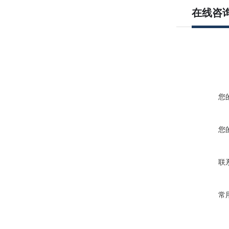
在线咨
您
您
联
常