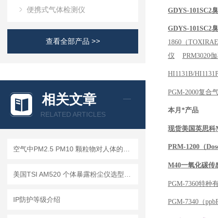
便携式气体检测仪
GDYS-101SC2
GDYS-101SC2
查看全部产品 >>
1860（TOXIRAE
仪
PRM3020
伽
HI1131B/HI1131
PGM-2000
复合
相关文章
本月*产品
RELATED ARTICLES
现货美国英思科
PRM-1200（Dos
空气中PM2.5 PM10 颗粒物对人体的危害!
M40
一氧化碳传
美国TSI AM520 个体暴露粉尘仪选型推荐
PGM-7360
特种
IP防护等级介绍
PGM-7340
（
ppb