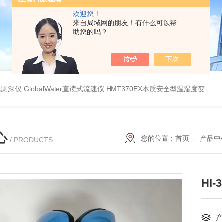
欢迎您！
来自局域网的朋友！有什么可以帮
助您的吗？
持式测深仪
GlobalWater直读式流速仪
HMT370EX本质安全型温湿度变送器系列 适用于 0 区和 20 区
心
您的位置：
首页
-
产品中
/ PRODUCTS
HI