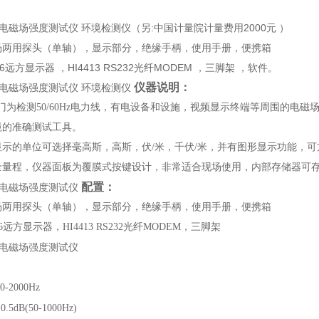
工频电磁场强度测试仪 环境检测仪（另:中国计量院计量费用2000元 ）
场两用探头（单轴），显示部分，绝缘手柄，使用手册，便携箱
16远方显示器 ，HI4413 RS232光纤MODEM ，三脚架 ，软件。
仪器说明：
4工频电磁场强度测试仪 环境检测仪
门为检测
50/60Hz
电力线，有电设备和设施，视频显示终端等周围的电磁
境的准确测试工具。
显示的单位可选择毫高斯，高斯，伏
/
米，千伏
/
米，并有图形显示功能，可
量程，仪器面板为覆膜式按键设计，非常适合现场使用，内部存储器可存储
配置：
工频电磁场强度测试仪
场两用探头（单轴），显示部分，绝缘手柄，使用手册，便携箱
6
远方显示器，
HI4413 RS232
光纤
MODEM
，三脚架
工频电磁场强度测试仪
0-2000Hz
±
0.5dB(50-1000Hz)