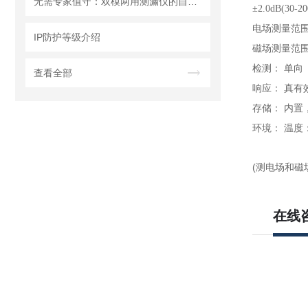
无需专家值守：双模两用测漏仪的自动化集成方案详解
±2.0
dB(30-20
电场测量范
IP防护等级介绍
磁场测量范
检测：
单向
查看全部
响应：
真有
存储：
内置，
环境：
温度
(测电场和磁
在线