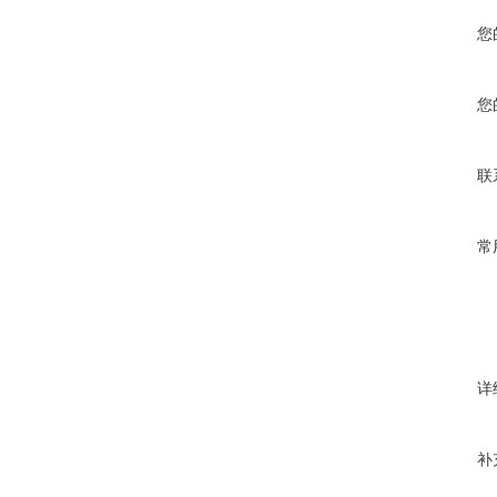
您
您
联
常
详
补