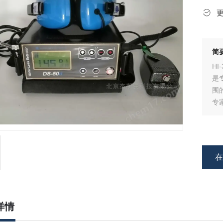
简
H
是
围
专
详情