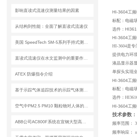
影响直读式流速仪测量结果的因素
HI-3604
标配：电磁
从结构到性能：全面了解直读式流速仪
选件：HI36
HI-360
美国 SpeedTech SM-5系列手持式测深仪
HI-3604
是专
提供电力环
直读式流速仪在水文监测中的重要作用与应用实践
液晶显示器
单探头实现全
ATEX 防爆指令介绍
HI-3604
标配：电磁
基于示踪气体追踪技术的示踪气体测漏仪工作原理与操作维修详解
选件：
HI361
空气中PM2.5 PM10 颗粒物对人体的危害!
HI-3604
技术参数：
ABB公司AC800F系统在宣钢大型高炉的生产实践
频率范围：
3
频率响应：