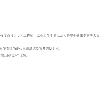
场强度而设计，为工程师，工业卫生学者以及人身安全健康专家等人员
方便直观的定位电磁场源位置及强辐射点。
zui多
127
个读数。