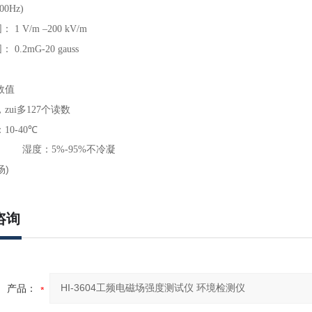
00Hz)
围：
1 V/m –200 kV/m
围：
0.2mG-20 gauss
效值
zui多
127
个读数
：
10-40
℃
湿度：
5%-95%
不冷凝
场)
咨询
产品：