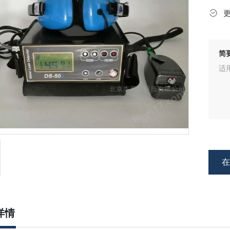
简
适
详情