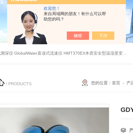
欢迎您！
来自局域网的朋友！有什么可以帮
助您的吗？
持式测深仪
GlobalWater直读式流速仪
HMT370EX本质安全型温湿度变送器系列 适用于 0 区和 20 区
心
您的位置：
首页
-
产
/ PRODUCTS
GD