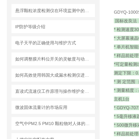
悬浮颗粒浓度检测仪在环境监测中的重要性
GDYQ-10
国标改良法（GB
IP防护等级介绍
* 检测速度3
* 大屏幕液
电子天平的正确使用与维护方式
* 单片机智
* 样品前处
如何调整膜片料位开关的灵敏度与动作点
*可定量检测
测定下限：0.1
如何高效使用韩国大成漏水检测仪进行漏水问题排查
* 测 定范围 ：
* 测量精度：
直读式流速仪工作原理与操作维护全流程指南
主机1台
微波固体流量计的市场应用
* GDYQ-
* 5毫升移液
空气中PM2.5 PM10 颗粒物对人体的危害!
* 500微升
* 样品前处