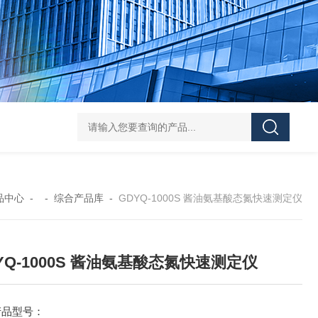
DS-50d韩国大成管道漏水检测仪
DS-50d韩国
品中心
- -
综合产品库
-
GDYQ-1000S 酱油氨基酸态氮快速测定仪
YQ-1000S 酱油氨基酸态氮快速测定仪
产品型号：