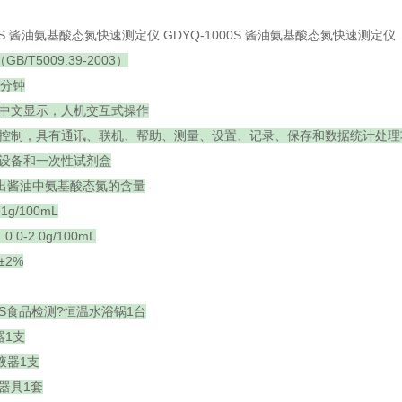
00S 酱油氨基酸态氮快速测定仪 GDYQ-1000S 酱油氨基酸态氮快速测定仪
/T5009.39-2003）
0分钟
晶中文显示，人机交互式操作
能控制，具有通讯、联机、帮助、测量、设置、记录、保存和数据统计处理
理设备和一次性试剂盒
出酱油中氨基酸态氮的含量
g/100mL
0.0-2.0g/100mL
±2%
707S食品检测?恒温水浴锅1台
器1支
移液器1支
理器具1套