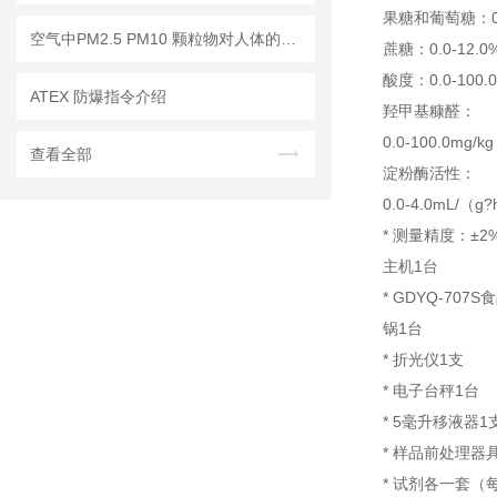
果糖和葡萄糖：0.0
空气中PM2.5 PM10 颗粒物对人体的危害!
蔗糖：0.0-12.0
酸度：0.0-100.0
ATEX 防爆指令介绍
羟甲基糠醛：
0.0-100.0mg/kg
查看全部
淀粉酶活性：
0.0-4.0mL/（g
* 测量精度：±2
主机1台
* GDYQ-70
锅1台
* 折光仪1支
* 电子台秤1台
* 5毫升移液器1
* 样品前处理器
* 试剂各一套（