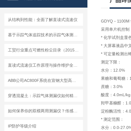
产品详
从结构到性能：全面了解直读式流速仪
GDYQ－1100
采用单片机控制，
基于示踪气体追踪技术的示踪气体测漏仪工作原理与操作维修详解
* 化学试剂盒
* 大屏幕液晶
工贸行业重点可燃性粉尘目录（2015版）
* 可定量检测
测定下限：
直读式流速仪工作原理与操作维护全流程指南
水分：12.0%
果糖和葡萄糖：13
ABB公司AC800F系统在宣钢大型高炉的生产实践
蔗糖：3.0%
酸度：4.0mL/kg
穿透混凝土：示踪气体测漏仪如何精准定位地下管道漏点
羟甲基糠醛：1.0m
如何保养你的双模两用测漏仪？传感器维护与数据管理指南
淀粉酶活性：4.0
* 测定范围：
IP防护等级介绍
水分：0.0-27.0