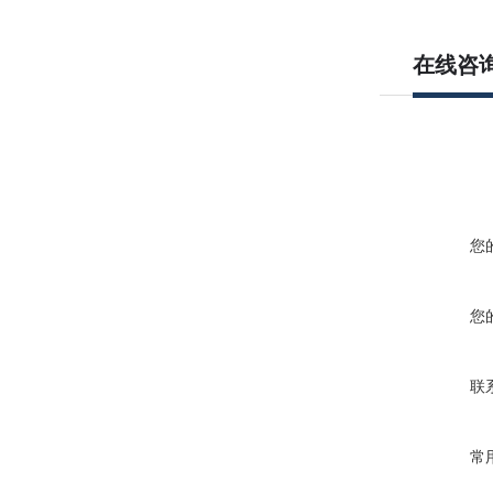
在线咨
您
您
联
常