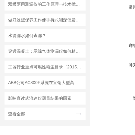
双模两用测漏仪的工作原理与技术优势分析
常
做好这些保养工作使手持式测深仪发挥更大作用
水管漏水如何查漏？
详
穿透混凝土：示踪气体测漏仪如何精准定位地下管道漏点
补
工贸行业重点可燃性粉尘目录（2015版）
ABB公司AC800F系统在宣钢大型高炉的生产实践
影响直读式流速仪测量结果的因素
查看全部