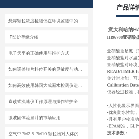
产品详
悬浮颗粒浓度检测仪在环境监测中的重要性
意大利哈纳HAN
IP防护等级介绍
HI96708亚硝
亚硝酸盐是氮（
电子天平的正确使用与维护方式
亚硝酸盐对水里
亚硝酸盐对环境
如何调整膜片料位开关的灵敏度与动作点
READ/TIMER fu
倒计时功能，可
如何高效使用韩国大成漏水检测仪进行漏水问题排查
Calibration Date
仪器经过校准，
直读式流速仪工作原理与操作维护全流程指南
•人性化显示界面
•优良防水性能
微波固体流量计的市场应用
•具有用户校准
•EPA标准，G
技术参数：
空气中PM2.5 PM10 颗粒物对人体的危害!