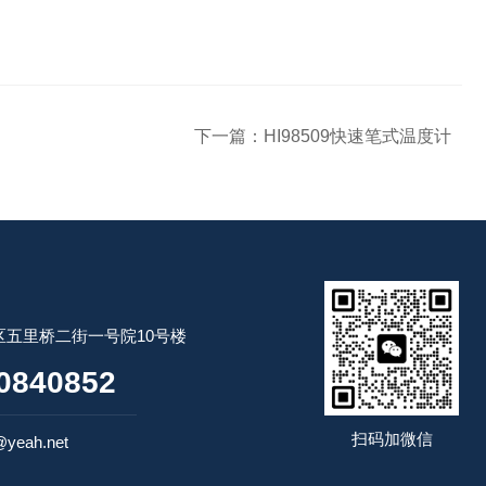
下一篇：
HI98509快速笔式温度计
五里桥二街一号院10号楼
0840852
扫码加微信
yeah.net