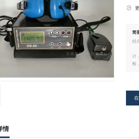
简
经
H
计
检
详情