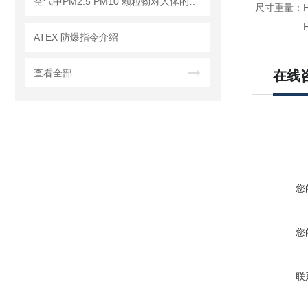
空气中PM2.5 PM10 颗粒物对人体的危害!
尺寸重量：HI14
HI145-2
ATEX 防爆指令介绍
查看全部
在线
您
您
联