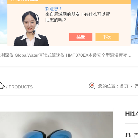
欢迎您！
来自局域网的朋友！有什么可以帮
助您的吗？
持式测深仪
GlobalWater直读式流速仪
HMT370EX本质安全型温湿度变送器系列 适用于 0 区和 20 区
心
您的位置：
首页
-
/ PRODUCTS
HI