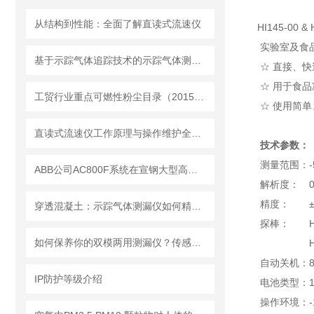
从结构到性能：全面了解直读式流速仪
HI145-00
实验室及食品
基于示踪气体追踪技术的示踪气体测漏仪工作原理与操作维修详解
☆ 直接、
☆ 用于食品
工贸行业重点可燃性粉尘目录（2015版）
☆ 使用简单
直读式流速仪工作原理与操作维护全流程指南
技术参数：
测量范围：-50
ABB公司AC800F系统在宣钢大型高炉的生产实践
解析度： 0.1℃
精度： ± 0.3
穿透混凝土：示踪气体测漏仪如何精准定位地下管道漏点
探棒： HI1
如何保养你的双模两用测漏仪？传感器维护与数据管理指南
HI145-
自动关机：8
IP防护等级介绍
电池类型：1×
操作环境：-10 