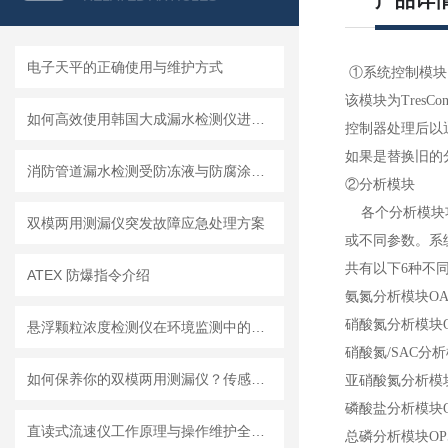
产品详
电子天平的正确使用与维护方式
①
系统控制模块
该模块为Tre
如何高效使用韩国大成漏水检测仪进行漏水问题排查
控制器处理后以
如果是替换旧的
消防管道漏水检测受防冻液与防腐涂层影响的应对措施
②
分析模块
各个分析模块功
双模两用测漏仪突发故障应急处理方案
或不同参数。系
共有以下6种不
ATEX 防爆指令介绍
氨氮分析模块OA
硝酸氮分析模块O
悬浮颗粒浓度检测仪在环境监测中的重要性
硝酸氮/SAC分析
如何保养你的双模两用测漏仪？传感器维护与数据管理指南
亚硝酸氮分析模块
磷酸盐分析模块O
直读式流速仪工作原理与操作维护全流程指南
总磷分析模块OP