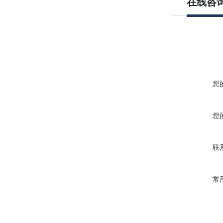
在线咨
您
您
联
常