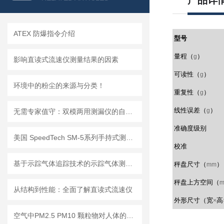
产品详
ATEX 防爆指令介绍
型号
量程（
）
g
影响直读式流速仪测量结果的因素
可读性（
）
g
环境中的粉尘的来源与分类！
重复性（
）
g
线性误差（
）
g
无需专家值守：双模两用测漏仪的自动化集成方案详解
准确度级别
美国 SpeedTech SM-5系列手持式测深仪
校准
基于示踪气体追踪技术的示踪气体测漏仪工作原理与操作维修详解
秤盘尺寸（
）
mm
秤盘上方空间（
从结构到性能：全面了解直读式流速仪
外形尺寸（宽
高
×
空气中PM2.5 PM10 颗粒物对人体的危害!