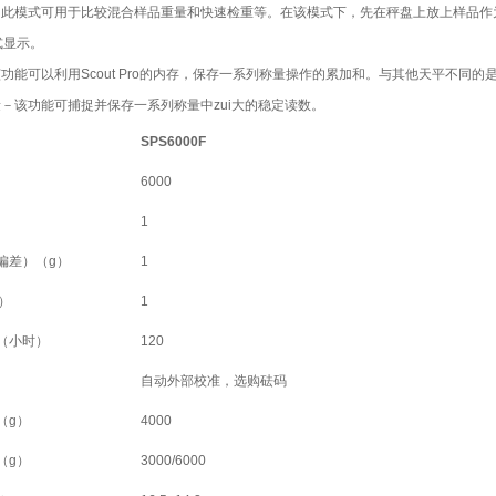
－此模式可用于比较混合样品重量和快速检重等。在该模式下，先在秤盘上放上样品作
式显示。
该功能可以利用Scout Pro的内存，保存一系列称量操作的累加和。与其他天平不同的是
量－该功能可捕捉并保存一系列称量中zui大的稳定读数。
SPS6000F
6000
1
偏差）（
g
）
1
）
1
（小时）
120
自动外部校准，选购砝码
（
g
）
4000
（
g
）
3000/6000