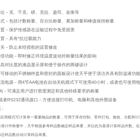
单位－克、千克、磅、克拉、盎司、金衡等
模式－包括计数称量、百分比称量、累加称量和峰值保持称量
装置－保护传感器在运输过程中免受损害
装置－具有*抗过载能力
开关－防止未经授权的设置修改
补偿功能－即时修正环境温度波动对称量结果的影响
－高对比度的液晶显示屏和便于操作的两键设计
便－可移动的不锈钢秤盘和密封的面板设计使天平便于清洁并具有防溢液功
交流电源－用4节AA电池在自动关机模式下可使用40小时，或者也可使用
秤钩－可满足用户进行密度测定和其他特殊要求的称量
SB或者RS232通讯接口－方便连接打印机、电脑和其他外围设备
式：
此应用模式可计算单一重量物品的数量，可用于库存控制、零件打包、验收、分配和计票等
标准计件称量中，天平根据参考样品数确定样品单重，并以此为基准计算样品件数。在
和总样品数自动计算样品单重。