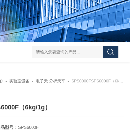
DS-50d韩国大成管道漏水检测仪
DS-50d韩国
心
-
实验室设备
-
电子天 分析天平
-
SPS6000FSPS6000F（6kg/1g）
6000F（6kg/1g）
产品型号：
SPS6000F