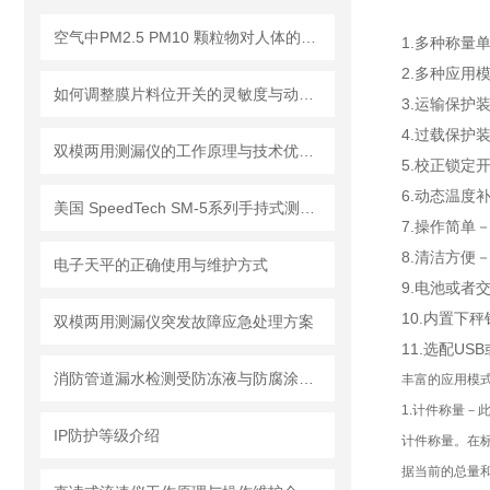
空气中PM2.5 PM10 颗粒物对人体的危害!
1.多种称量
2.多种应用
如何调整膜片料位开关的灵敏度与动作点
3.运输保护
4.过载保护
双模两用测漏仪的工作原理与技术优势分析
5.校正锁定
6.动态温度
美国 SpeedTech SM-5系列手持式测深仪
7.操作简单
8.清洁方
电子天平的正确使用与维护方式
9.电池或者
10.内置下
双模两用测漏仪突发故障应急处理方案
11.选配U
消防管道漏水检测受防冻液与防腐涂层影响的应对措施
丰富的应用模
1.计件称量－
IP防护等级介绍
计件称量。在
据当前的总量