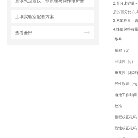
直读式流速仪工作原理与操作维护全流程指南
2.百分比称量
后的百分比方
土壤实验室配套方案
3.累加称量－
4.峰值保持称
查看全部
型号
量程（
g
）
可读性（
g
）
重复性（标准
线性误差（
±g
电池工作时间
校准
量程校正砝码
线性校正砝码