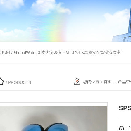
持式测深仪
GlobalWater直读式流速仪
HMT370EX本质安全型温湿度变送器系列 适用于 0 区和 20 区
心
您的位置：
首页
-
产品中
/ PRODUCTS
SPS