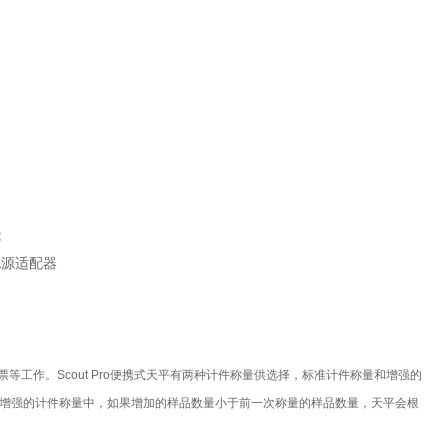
能
电源适配器
工作。Scout Pro便携式天平有两种计件称量供选择，标准计件称量和增强的
增强的计件称量中，如果增加的样品数量小于前一次称量的样品数量，天平会根