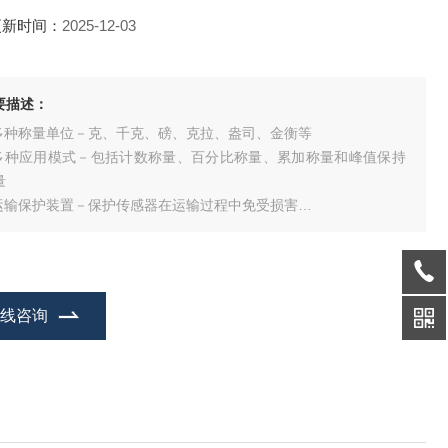
更新时间：
2025-12-03
要描述：
.多种称量单位－克、千克、磅、克拉、盎司、金衡等
.多种应用模式－包括计数称量、百分比称量、累加称量和峰值保持
量
.运输保护装置－保护传感器在运输过程中免受损害
.过载保护装置－具有*抗过载能力
.校正锁定开关－防止未经授权的设置修改
.动态温度补偿功能－即时修正环境温度波动对称量结果的影响
.操作简单－高对比度的液晶显示屏和便于操作的两键设计
在线咨询