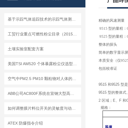
产品详
基于示踪气体追踪技术的示踪气体测漏仪工作原理与操作维修详解
精确的风速测量
9515 型的量程：0
工贸行业重点可燃性粉尘目录（2015版）
9525 型的量程：0
整体的探头
土壤实验室配套方案
简单的数字显示
本质安全（仅952
美国TSI AM520 个体暴露粉尘仪选型推荐
包括校准证
空气中PM2.5 PM10 颗粒物对人体的危害!
9515
和
9525
型是
9515
型的整体式
ABB公司AC800F系统在宣钢大型高炉的生产实践
2
区域；
E
、
F
和
规格：
如何调整膜片料位开关的灵敏度与动作点
ATEX 防爆指令介绍
风速