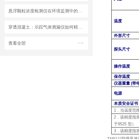
悬浮颗粒浓度检测仪在环境监测中的重要性
温度
穿透混凝土：示踪气体测漏仪如何精准定位地下管道漏点
外形尺寸
查看全部
探头尺寸
操作温度
保存温度
仪器重量
(
带
电源
本质安全证书
1
．当温度范
2
．该精度指
于
9525
型）
3
．该精度指
TSI9525防爆风速