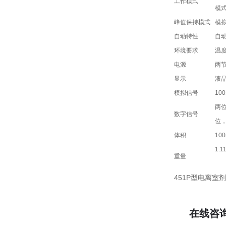
工作模式
模
峰值保持模式
模
自动特性
自
环境要求
温度
电源
两节
显示
液
模拟信号
10
两位
数字信号
位
体积
100
1.11
重量
451P型电离室
在线咨