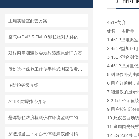
产品详
土壤实验室配套方案
451P简介
销售： 杰斯曼
空气中PM2.5 PM10 颗粒物对人体的危害!
1.451P型电
2.451P型
双模两用测漏仪突发故障应急处理方案
3.451P型巡
4.451P型
做好这些保养工作使手持式测深仪发挥更大作用
5.测量仪外壳
6.用户订购时，
IP防护等级介绍
7.测量仪的显
8.2 1/2 
ATEX 防爆指令介绍
9.用户控制部分
悬浮颗粒浓度检测仪在环境监测中的重要性
10.此仪器自动
11.当周围光
穿透混凝土：示踪气体测漏仪如何精准定位地下管道漏点
12.ES-232