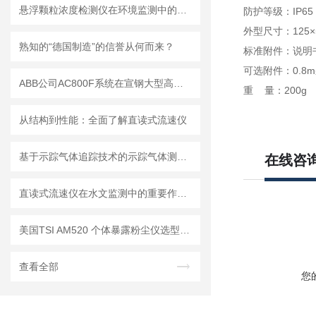
悬浮颗粒浓度检测仪在环境监测中的重要性
防护等级：IP65
外型尺寸：125×
熟知的“德国制造”的信誉从何而来？
标准附件：说明
可选附件：0.8
ABB公司AC800F系统在宣钢大型高炉的生产实践
重 量：200g
从结构到性能：全面了解直读式流速仪
基于示踪气体追踪技术的示踪气体测漏仪工作原理与操作维修详解
在线咨
直读式流速仪在水文监测中的重要作用与应用实践
美国TSI AM520 个体暴露粉尘仪选型推荐
查看全部
您