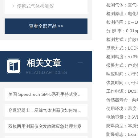
检测气体：空气
便携式气体检测仪
检测原理：电化
检测范围：0～100
查看全部产品 >>
分 辨 率：0.01
检测方式：扩散
显示方式：LC
检测精度：≤±3%
相关文章
报警方式：声光
RELATED ARTICLES
响应时间：小于3
恢复时间：小于4
工作电源：DC3.
美国 SpeedTech SM-5系列手持式测深仪
传感器寿命：两
使用环境：温度-
穿透混凝土：示踪气体测漏仪如何精准定位地下管道漏点
电池容量：3.6V
防爆类型：本质
双模两用测漏仪突发故障应急处理方案
防爆标志：Exia I