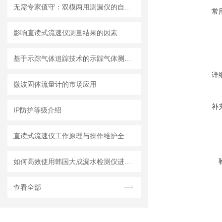
无需专家值守：双模两用测漏仪的自动化集成方案详解
常
影响直读式流速仪测量结果的因素
基于示踪气体追踪技术的示踪气体测漏仪工作原理与操作维修详解
详
微波固体流量计的市场应用
补
IP防护等级介绍
直读式流速仪工作原理与操作维护全流程指南
如何高效使用韩国大成漏水检测仪进行漏水问题排查
查看全部