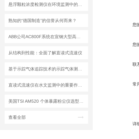
悬浮颗粒浓度检测仪在环境监测中的重要性
熟知的“德国制造”的信誉从何而来？
您
ABB公司AC800F系统在宣钢大型高炉的生产实践
您
从结构到性能：全面了解直读式流速仪
联
基于示踪气体追踪技术的示踪气体测漏仪工作原理与操作维修详解
常
直读式流速仪在水文监测中的重要作用与应用实践
美国TSI AM520 个体暴露粉尘仪选型推荐
查看全部
详