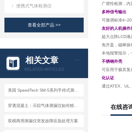
广谱性检测，内
便携式气体检测仪
多种信号输出
可微调标准4~2
查看全部产品 >>
友好的人机操作
超大点阵LCD
免开盖，磁棒操
本地报警指示，
相关文章
不锈钢外壳
RELATED ARTICLES
可应用于极其复
化认证
通过ATEX、U
美国 SpeedTech SM-5系列手持式测深仪
穿透混凝土：示踪气体测漏仪如何精准定位地下管道漏点
在线咨
双模两用测漏仪突发故障应急处理方案