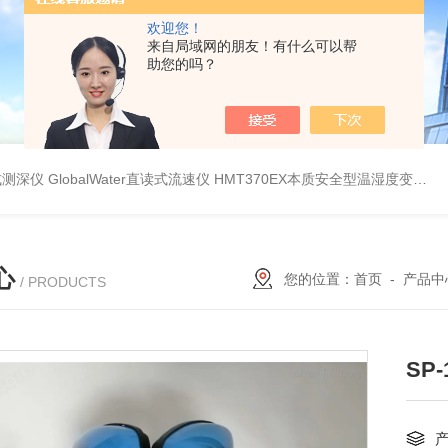
欢迎您！
来自局域网的朋友！有什么可以帮
助您的吗？
持式测深仪
GlobalWater直读式流速仪
HMT370EX本质安全型温湿度变送器系列 适用于 0 区和 20 区
心
您的位置：
首页
-
产品中
/ PRODUCTS
SP