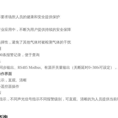
爆要求场所人员的健康和安全提供保护
行业应用中，不断为用户提供持续的安全保障
选择性，避免了其他气体对被检测气体的干扰
能
00条报警记录，便于查询
出
A同步输出、RS485 Modbus、有源开关量输出（关断延时0~300s可设
操作界面
显示，直观、清晰
外遥控器操作
示
光指示，不同声光信号指示不同报警级别，可直观、清晰的为人员提供当前
咨询