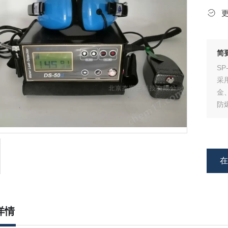
简
S
采
金
防
详情