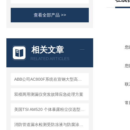
查看全部产品 >>
您
相关文章
RELATED ARTICLES
您
ABB公司AC800F系统在宣钢大型高炉的生产实践
联
双模两用测漏仪突发故障应急处理方案
常
美国TSI AM520 个体暴露粉尘仪选型推荐
消防管道漏水检测受防冻液与防腐涂层影响的应对措施