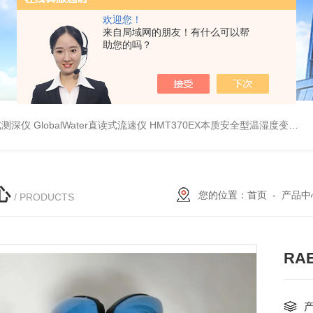
欢迎您！
来自局域网的朋友！有什么可以帮
助您的吗？
持式测深仪
GlobalWater直读式流速仪
HMT370EX本质安全型温湿度变送器系列 适用于 0 区和 20 区
心
您的位置：
首页
-
产品中
/ PRODUCTS
RAE