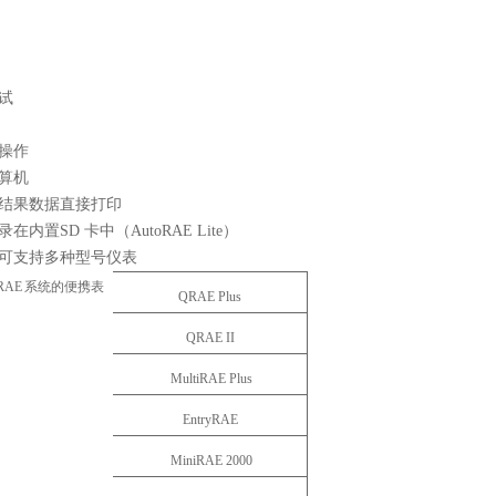
试
键操作
计算机
试结果数据直接打印
在内置SD 卡中（AutoRAE Lite）
器可支持多种型号仪表
RAE
系统的便携表
QRAE
P
lus
QRAE
II
MultiRAE
Plus
E
n
t
ryR
AE
MiniRAE
2000