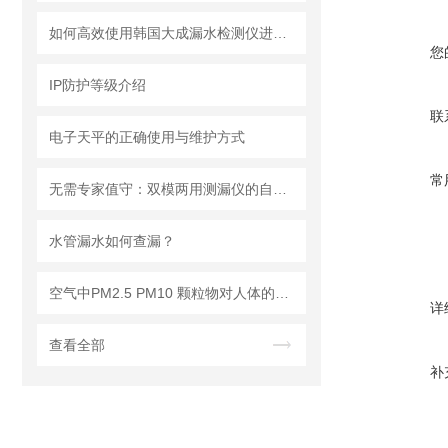
如何高效使用韩国大成漏水检测仪进行漏水问题排查
您
IP防护等级介绍
联
电子天平的正确使用与维护方式
常
无需专家值守：双模两用测漏仪的自动化集成方案详解
水管漏水如何查漏？
空气中PM2.5 PM10 颗粒物对人体的危害!
详
查看全部
补