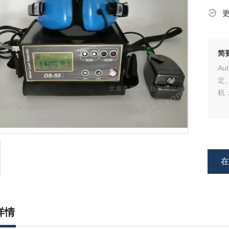
简
A
定
机
详情