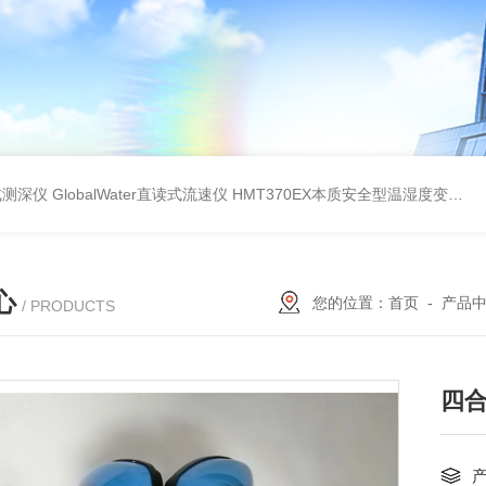
持式测深仪
GlobalWater直读式流速仪
HMT370EX本质安全型温湿度变送器系列 适用于 0 区和 20 区
心
您的位置：
首页
-
产品
/ PRODUCTS
四合