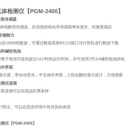
体检测仪【PGM-2400】
解质传感器
固体电解质传感器，比传统的电化学传感器寿命更长、性能更稳定
存储能力
ui近16000组数据，可通过数据底座RS232接口与计算机进行数据下载
池和碱性电池
V锂离子电池可提供超过14小时的运行时间，亦可使用3节AA碱性电池供电
操作界面
晶显示器，带自动背光，中文操作界面，人性化翻转显示设计，方便观察
检测仪选项
样泵选项可以实现远距离采样
等级*防尘、可以在恶劣环境中有优异的表现
仪【PGM-2400】