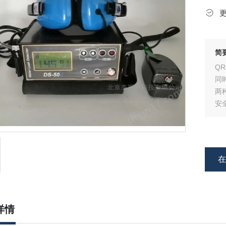
简
Q
同
两
安
详情