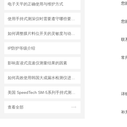
您
电子天平的正确使用与维护方式
使用手持式测深仪时需要遵守哪些要求？
您
如何调整膜片料位开关的灵敏度与动作点
联
IP防护等级介绍
常
影响直读式流速仪测量结果的因素
如何高效使用韩国大成漏水检测仪进行漏水问题排查
美国 SpeedTech SM-5系列手持式测深仪
详
查看全部
补