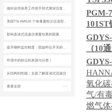
做好这些保养工作使手持式测深仪发挥更大作用
PGM-7
101S
美国TSI AM520 个体暴露粉尘仪选型推荐
影响直读式流速仪测量结果的因素
GDYS-
（
10
通
提升物料监控精度：阻旋料位开关的优势与挑战
GDYS-
环境中的粉尘的来源与分类！
HANN
从结构到性能：全面了解直读式流速仪
氧化碳
查看全部
气
/
有
燃气体