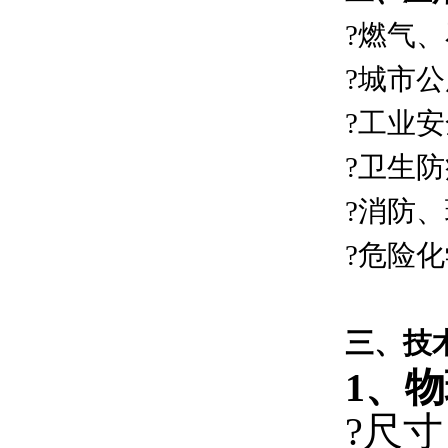
?燃气
?城市
?工业
?卫生
?消防
?危险
三、
技
1、
?尺寸：