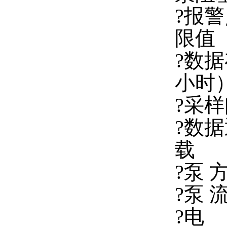
?报警
限值
?数据
小时
?采样
?数
载
?泵 
?泵 
?电 