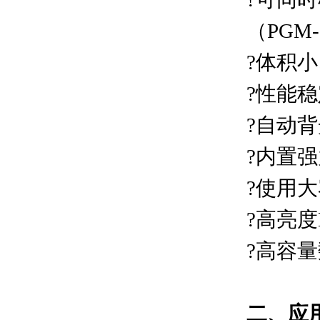
（PGM-
?
体积小
?
性能稳
?
自动背
?
内置强
?
使用大
?
高亮度
?
高容量
二、应