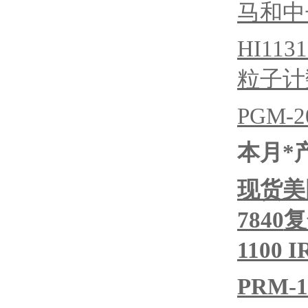
马和中
HI1131
粒子计
PGM-2
本月*
现货美
7840
复
1100
PRM-1