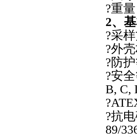
?重量
2、
?采
?外
?防护
?安全等
B, C,
?ATE
?抗电磁
89/33