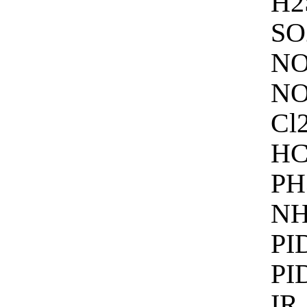
H2
S
N
N
C
H
P
N
PI
PI
I