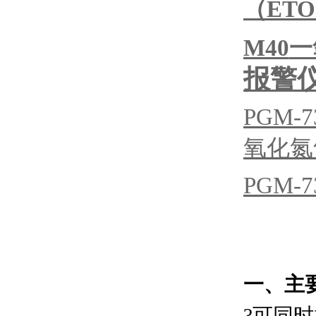
（ET
M40
一
报警
PGM-7
氧化氮
PGM-7
一、主
?可同