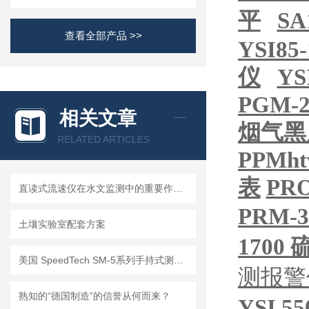
平
SA
查看全部产品 >>
YSI85
仪
YS
PGM-2
相关文章
烟气黑
RELATED ARTICLES
PPMh
表
PR
直读式流速仪在水文监测中的重要作用与应用实践
PRM-3
土壤实验室配套方案
1700
美国 SpeedTech SM-5系列手持式测深仪
测报警
熟知的“德国制造”的信誉从何而来？
YSI 55