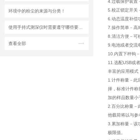
4.过载保护装置
5.校正锁定开
环境中的粉尘的来源与分类！
6.动态温度补
使用手持式测深仪时需要遵守哪些要求？
7.操作简单－
8.清洁方便－
查看全部
9.电池或者交
10.内置下秤
11.选配USB
丰富的应用模式
1.计件称量－此
择，标准计件称
加的样品数量小
2.百分比称量
他载荷将以与参
3.累加称量－该
极限值。