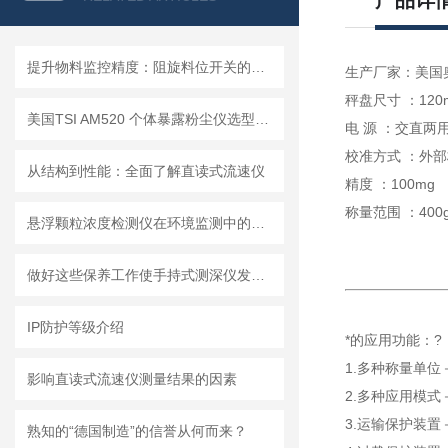
产品详
提升物料监控精度：阻旋料位开关的优势与挑战
生产厂家：美国
秤盘尺寸 ：120
美国TSI AM520 个体暴露粉尘仪选型推荐
电 源 ：交直两
校准方式 ：外
从结构到性能：全面了解直读式流速仪
精度 ：100mg
称量范围 ：400
悬浮颗粒浓度检测仪在环境监测中的重要性
做好这些保养工作使手持式测深仪发挥更大作用
IP防护等级介绍
*的应用功能：?
1.多种称量单
影响直读式流速仪测量结果的因素
2.多种应用模
3.运输保护装
熟知的“德国制造”的信誉从何而来？