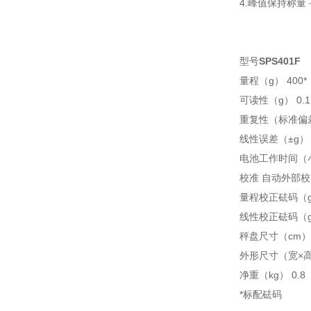
4.峰值保持称量
型号
SPS401F
量程（g） 400*
可读性（g） 0.1
重复性（标准偏差
线性误差（±g） 0
电池工作时间（小
校准 自动外部
量程校正砝码（g）
线性校正砝码（g）
秤盘尺寸（cm） 
外形尺寸（宽×高×长
净重（kg） 0.8
*标配砝码