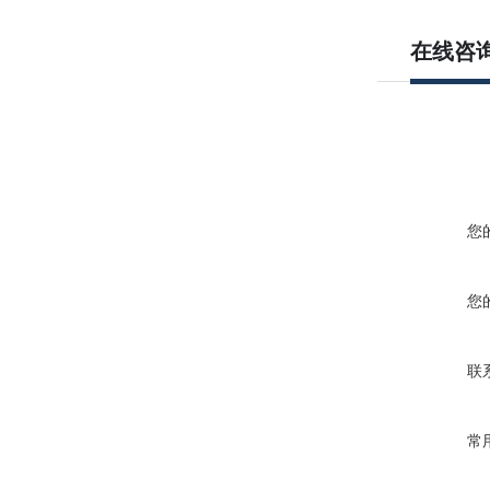
在线咨
您
您
联
常