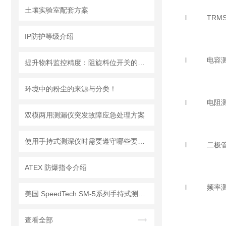
土壤实验室配套方案
l TRMS
IP防护等级介绍
l 电容
提升物料监控精度：阻旋料位开关的优势与挑战
环境中的粉尘的来源与分类！
l 电阻
双模两用测漏仪突发故障应急处理方案
使用手持式测深仪时需要遵守哪些要求？
l 二极管
ATEX 防爆指令介绍
l 频率
美国 SpeedTech SM-5系列手持式测深仪
查看全部