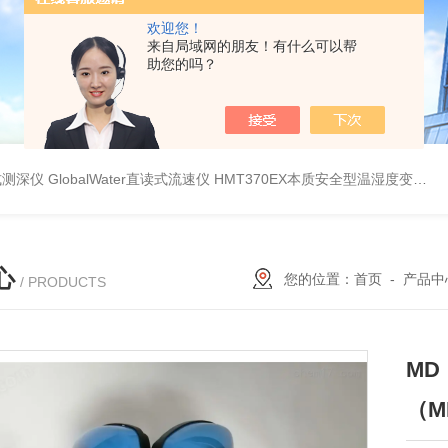
欢迎您！
来自局域网的朋友！有什么可以帮
助您的吗？
持式测深仪
GlobalWater直读式流速仪
HMT370EX本质安全型温湿度变送器系列 适用于 0 区和 20 区
心
您的位置：
首页
-
产品中
/ PRODUCTS
M
（M