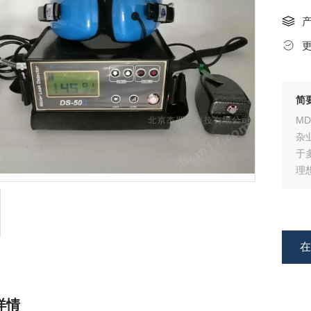
简
M
杂
于
理
详情