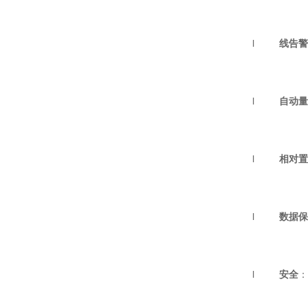
l
线告警
l
自动量
l
相对置
l
数据保
l
安全
：