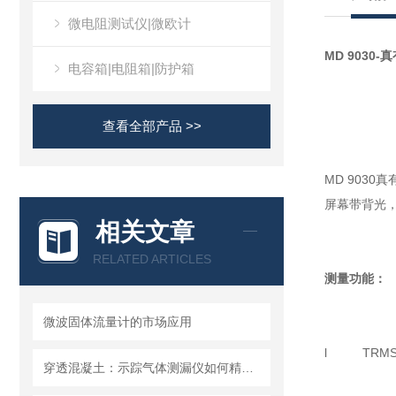
微电阻测试仪|微欧计
MD 9030-
真
电容箱|电阻箱|防护箱
查看全部产品 >>
MD 903
屏幕带背光
相关文章
RELATED ARTICLES
测量功能：
微波固体流量计的市场应用
l TRMS
穿透混凝土：示踪气体测漏仪如何精准定位地下管道漏点