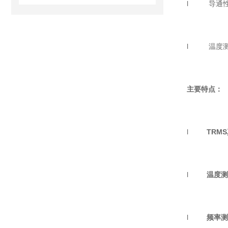
l 导通性
l 温度
主要特点：
l
TRMS
l
温度测
l
频率测