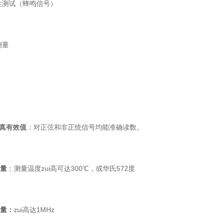
测试（蜂鸣信号）
测量
真有效值
：对正弦和非正统信号均能准确读数。
量
：测量温度zui高可达300℃，或华氏572度
量：
zui高达1MHz