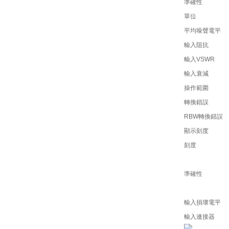
準確性
單位
平均噪聲電平
輸入阻抗
輸入VSWR
輸入衰減
操作範圍
轉換錯誤
RBW轉換錯誤
顯示刻度
刻度
準確性
輸入損壞電平
輸入連接器