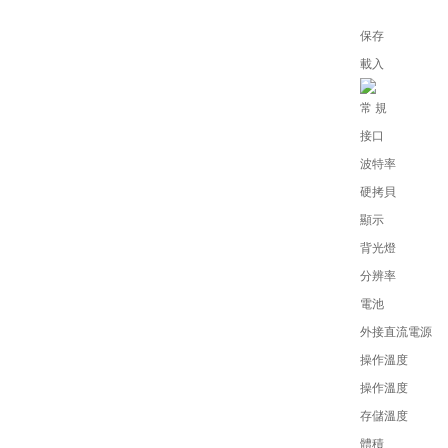
保存
載入
常 規
接口
波特率
硬拷貝
顯示
背光燈
分辨率
電池
外接直流電源
操作溫度
操作溫度
存儲溫度
體積