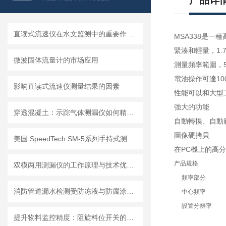
产品详
直读式流速仪在水文监测中的重要作用与应用实践
MSA338是一
緊湊和輕量，1.7
微波固体流量计的市场应用
測量頻率範圍，50
電池操作可達10
影响直读式流速仪测量结果的因素
性能可以和大型
強大的功能
穿透混凝土：示踪气体测漏仪如何精准定位地下管道漏点
自動轉換、自動
圖像硬拷貝
美国 SpeedTech SM-5系列手持式测深仪
在PC機上的高
产品规格
双模两用测漏仪的工作原理与技术优势分析
頻率部分
消防管道漏水检测受防冻液与防腐涂层影响的应对措施
中心頻率
設置分辨率
提升物料监控精度：阻旋料位开关的优势与挑战