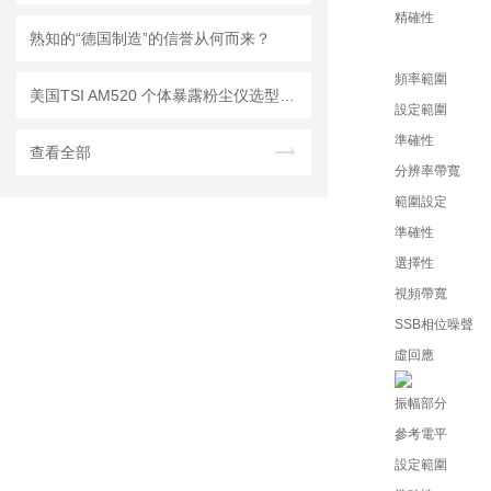
精確性
熟知的“德国制造”的信誉从何而来？
頻率範圍
美国TSI AM520 个体暴露粉尘仪选型推荐
設定範圍
準確性
查看全部
分辨率帶寬
範圍設定
準確性
選擇性
視頻帶寬
SSB相位噪聲
虛回應
振幅部分
參考電平
設定範圍