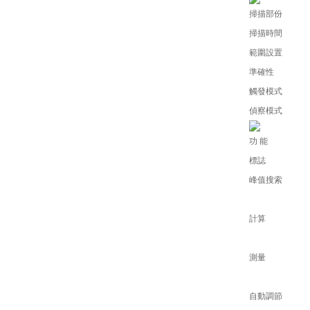
掃描部份
掃描時間
範圍設置
準確性
觸發模式
偵察模式
功 能
標誌
峰值搜索
計算
測量
自動調節