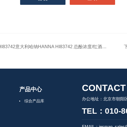
HI83742意大利哈纳HANNA HI83742 总酚浓度/红酒色度测定仪
CONTACT
产品中心
办公地址：北京市朝阳区
综合产品库
TEL：010-8
EMAIL：jesman_sales@