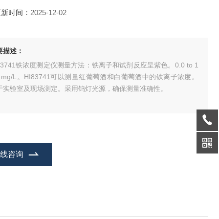
更新时间：
2025-12-02
要描述：
I83741铁浓度测定仪测量方法：铁离子和试剂反应呈紫色。0.0 to 1
.0 mg/L。HI83741可以测量红葡萄酒和白葡萄酒中的铁离子浓度。
于实验室及现场测定。采用钨灯光源，确保测量准确性。
在线咨询