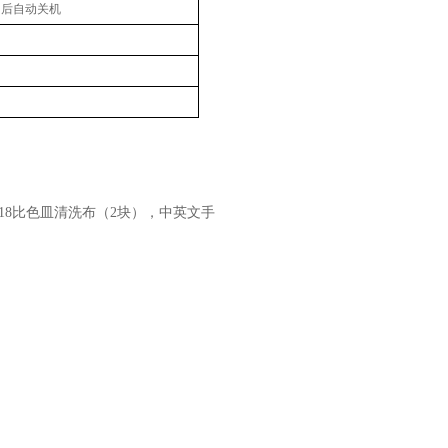
用后自动关机
31318比色皿清洗布（2块），中英文手