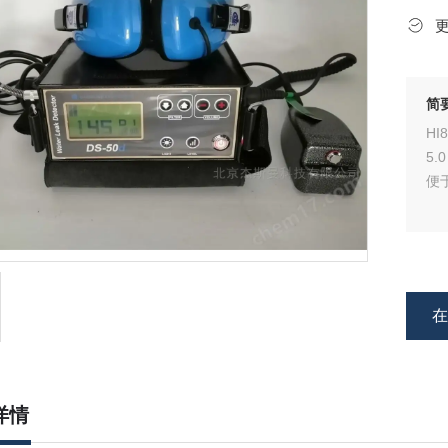
简
H
5
便
详情