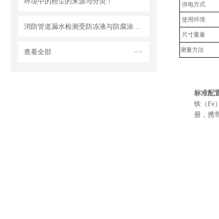
环境中的粉尘的来源与分类！
供电方式
使用环境
消防管道漏水检测受防冻液与防腐涂层影响的应对措施
尺寸重量
测量方法
查看全部
标准配
铁（Fe
册，携