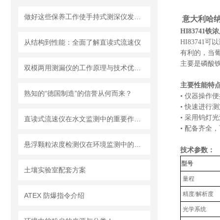
做好这些保养工作使手持式测深仪发挥更大作用
意大利哈纳H
HI83741
从结构到性能：全面了解直读式流速仪
HI8374
有利的，当葡
主要是磷酸
双模两用测漏仪的工作原理与技术优势分析
主要性能特
熟知的“德国制造”的信誉从何而来？
• 仪器操作
• 快速进行
• 采用钨灯
直读式流速仪在水文监测中的重要作用与应用实践
• 配备齐全
悬浮颗粒浓度检测仪在环境监测中的重要性
技术参数：
型号
土壤实验室配套方案
量程
精度
/
解析度
ATEX 防爆指令介绍
光学系统