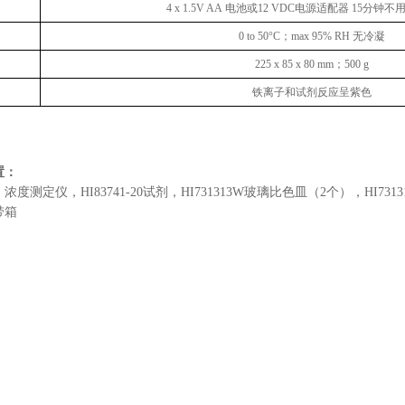
4 x 1.5V AA
电池或
12 VDC
电源适配器
15
分钟不
0 to 50°C
；
max 95% RH
无冷凝
225 x 85 x 80 mm
；
500 g
铁离子和试剂反应呈紫色
置：
）浓度测定仪，HI83741-20试剂，HI731313W玻璃比色皿（2个），HI7
带箱