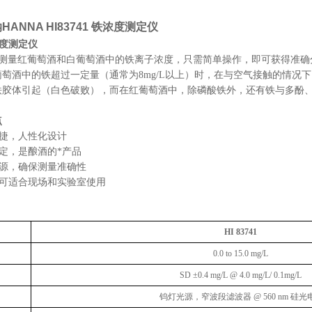
ANNA HI83741 铁浓度测定仪
铁浓度测定仪
1可以测量红葡萄酒和白葡萄酒中的铁离子浓度，只需简单操作，即可获得准
萄酒中的铁超过一定量（通常为8mg/L以上）时，在与空气接触的情况
铁胶体引起（白色破败），而在红葡萄酒中，除磷酸铁外，还有铁与多酚
点
便捷，人性化设计
测定，是酿酒的*产品
光源，确保测量准确性
，可适合现场和实验室使用
HI 83741
0.0 to 15.0 mg/L
SD ±0.4 mg/L @ 4.0 mg/L/ 0.1mg/L
钨灯光源，窄波段滤波器
@ 560 nm
硅光