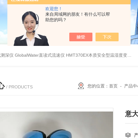
欢迎您！
来自局域网的朋友！有什么可以帮
助您的吗？
持式测深仪
GlobalWater直读式流速仪
HMT370EX本质安全型温湿度变送器系列 适用于 0 区和 20 区
心
您的位置：
首页
-
产品中
/ PRODUCTS
意大