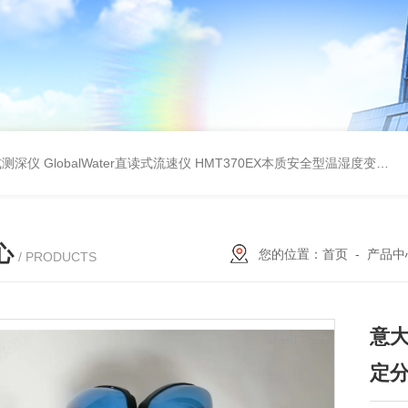
持式测深仪
GlobalWater直读式流速仪
HMT370EX本质安全型温湿度变送器系列 适用于 0 区和 20 区
心
您的位置：
首页
-
产品中
/ PRODUCTS
意大
定