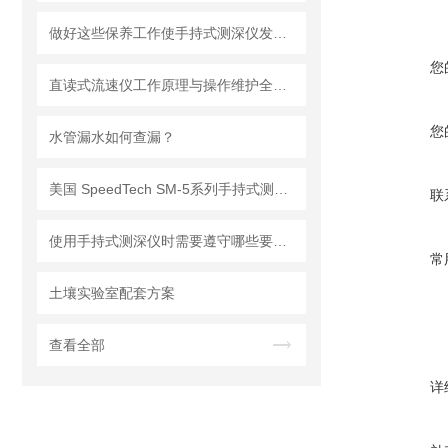
做好这些保养工作使手持式测深仪发挥更大作用
您
直读式流速仪工作原理与操作维护全流程指南
您
水管漏水如何查漏？
美国 SpeedTech SM-5系列手持式测深仪
联
使用手持式测深仪时需要遵守哪些要求？
常
土壤实验室配套方案
查看全部
详