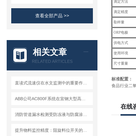
滴定方法
滴定精度
查看全部产品 >>
取样量
ORP
电极
供电方式
相关文章
使用环境
RELATED ARTICLES
尺寸重量
标准配置：
直读式流速仪在水文监测中的重要作用与应用实践
食品行业二氧
ABB公司AC800F系统在宣钢大型高炉的生产实践
在线
消防管道漏水检测受防冻液与防腐涂层影响的应对措施
提升物料监控精度：阻旋料位开关的优势与挑战