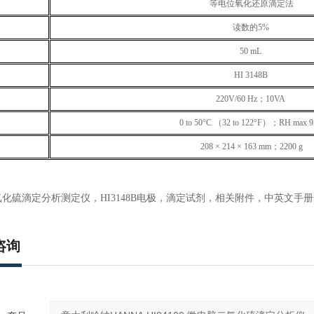
等电位氧化还原滴定法
读数的
5%
50 mL
HI 3148B
220V/60 Hz
；
10VA
0 to 50°C （32 to 122°F）
；
RH max 
208 × 214 × 163 mm
；
2200 g
化硫滴定分析测定仪，HI3148B电极，滴定试剂，相关附件，中英文手册
咨询