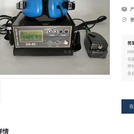
简
H
化硫
拌
良
详情