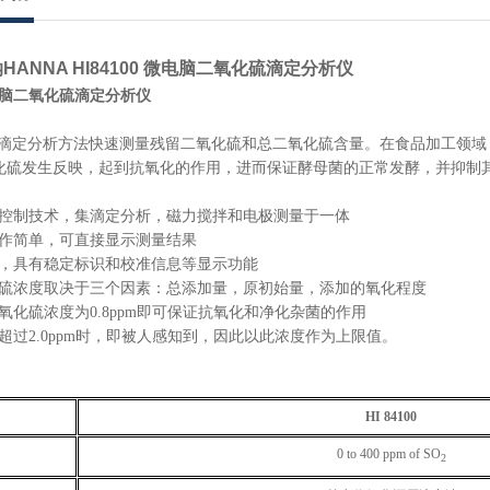
ANNA HI84100 微电脑二氧化硫滴定分析仪
微电脑二氧化硫滴定分析仪
0采用滴定分析方法快速测量残留二氧化硫和总二氧化硫含量。在食品加工
氧化硫发生反映，起到抗氧化的作用，进而保证酵母菌的正常发酵，并抑制
脑控制技术，集滴定分析，磁力搅拌和电极测量于一体
操作简单，可直接显示测量结果
计，具有稳定标识和校准信息等显示功能
化硫浓度取决于三个因素：总添加量，原初始量，添加的氧化程度
二氧化硫浓度为0.8ppm即可保证抗氧化和净化杂菌的作用
度超过2.0ppm时，即被人感知到，因此以此浓度作为上限值。
HI 84100
0 to 400 ppm of SO
2