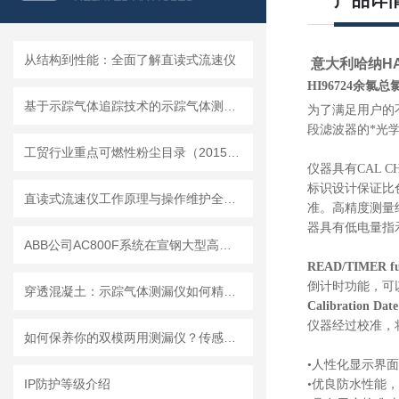
产品详
从结构到性能：全面了解直读式流速仪
意大利哈纳HAN
HI96724余氯
基于示踪气体追踪技术的示踪气体测漏仪工作原理与操作维修详解
为了满足用户的
段滤波器的*光
工贸行业重点可燃性粉尘目录（2015版）
仪器具有CAL 
标识设计保证比
直读式流速仪工作原理与操作维护全流程指南
准。高精度测量
器具有低电量指
ABB公司AC800F系统在宣钢大型高炉的生产实践
READ/TIMER fu
倒计时功能，可
穿透混凝土：示踪气体测漏仪如何精准定位地下管道漏点
Calibration Date
仪器经过校准，
如何保养你的双模两用测漏仪？传感器维护与数据管理指南
•人性化显示界面
IP防护等级介绍
•优良防水性能