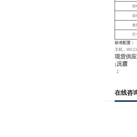
供
自
使
尺
标准配置：
主机，HI12
现货供
;况霞
：
在线咨