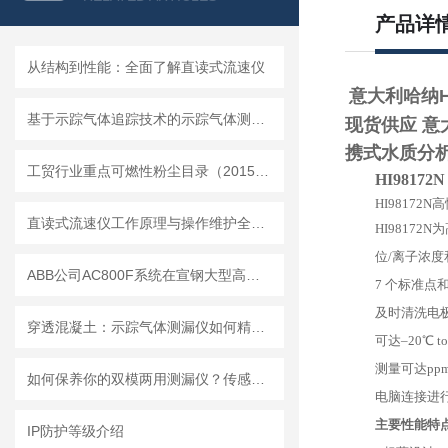
产品详
从结构到性能：全面了解直读式流速仪
意大利哈纳HA
基于示踪气体追踪技术的示踪气体测漏仪工作原理与操作维修详解
现货供应 意大
携式水质分
工贸行业重点可燃性粉尘目录（2015版）
HI9817
HI98172N
直读式流速仪工作原理与操作维护全流程指南
HI9817
位/离子浓度
ABB公司AC800F系统在宣钢大型高炉的生产实践
7 个标准点
及时清洗电
穿透混凝土：示踪气体测漏仪如何精准定位地下管道漏点
可达–20℃
测量可达pp
如何保养你的双模两用测漏仪？传感器维护与数据管理指南
电脑连接进
主要性能特
IP防护等级介绍