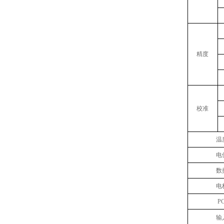
精度
校准
温
电
数
电
P
输