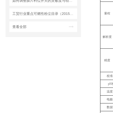
如何调整膜片料位开关的灵敏度与动作点
工贸行业重点可燃性粉尘目录（2015版）
量程
查看全部
解析度
精度
校准
pH
温度
电极
数据