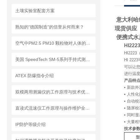
土壤实验室配套方案
意大利哈纳H
熟知的“德国制造”的信誉从何而来？
现货供应 
便携式水
空气中PM2.5 PM10 颗粒物对人体的危害!
HI22
HI222
美国 SpeedTech SM-5系列手持式测深仪
HI 2
可以让您
进行温
ATEX 防爆指令介绍
产品特
• 新款
双模两用测漏仪的工作原理与技术优势分析
• 人性
• 自动
直读式流速仪工作原理与操作维护全流程指南
• 随屏
• 同时
• 大量
IP防护等级介绍
技术参
型