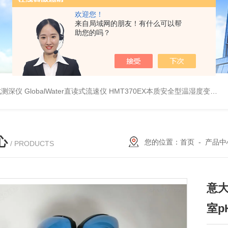
欢迎您！
来自局域网的朋友！有什么可以帮
助您的吗？
持式测深仪
GlobalWater直读式流速仪
HMT370EX本质安全型温湿度变送器系列 适用于 0 区和 20 区
心
您的位置：
首页
-
产品中
/ PRODUCTS
意大
室p