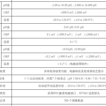
pH
值
–2.00 to 16.00 pH; –2.000 to 16.000 pH
ORP
±999.9 mV; ±2000 mV
温度
-20.0 to 120.0°C （-4.0 to 248.0°F）
pH
值
0.01 pH; 0.01 pH
ORP
0.1 mV（±999.9 mV） ;1 mV （±2000 mV）
温度
0.1 °C
pH
值
±0.01pH; ±0.002pH
ORP
±0.2 mV （±999.9 mV）;±1 mV （±2000 mV）
温度
± 0.2° C
（电极故障除外）
核查
具有校准核查功能，电极响应及校准液状态显示
校准
1~5
点自动校准，内置
7
个校准点（
pH 1.68/4.01 / 6.86 / 7.01 / 9.18 
补偿
自动或手动温度补偿，
-20.0 to 120.0°C （-4.0 to 248.0
类型
采用
BNC
酸度电极接口，
HI7662
温度探头
记录
500
个测量数据