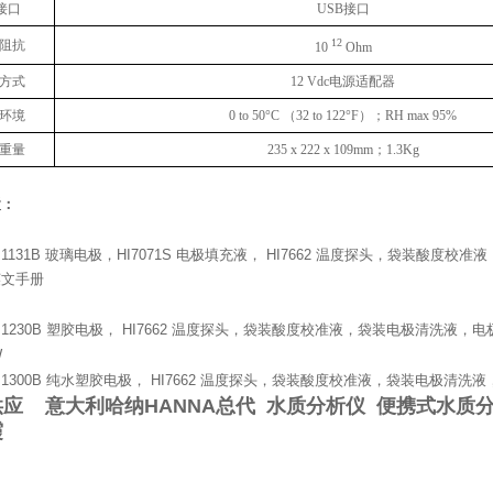
接口
USB
接口
12
阻抗
10
Ohm
方式
12 Vdc
电源适配器
环境
0 to 50°C （32 to 122°F）
；
RH max 95%
重量
235 x 222 x 109mm
；
1.3Kg
置：
I1131B 玻璃电极，HI7071S 电极填充液， HI7662 温度探头，袋装酸
英文手册
I1230B 塑胶电极， HI7662 温度探头，袋装酸度校准液，袋装电极清洗液
W
I1300B 纯水塑胶电极， HI7662 温度探头，袋装酸度校准液，袋装电极清
供应
意大利哈纳HANNA总代 水质分析仪 便携式水质
霞