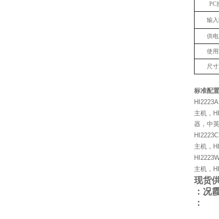
PC
输入
供电
使用
尺寸
标准配
HI2223A
主机，H
器，中
HI2223C
主机，H
HI2223
主机，H
现货
：况
：