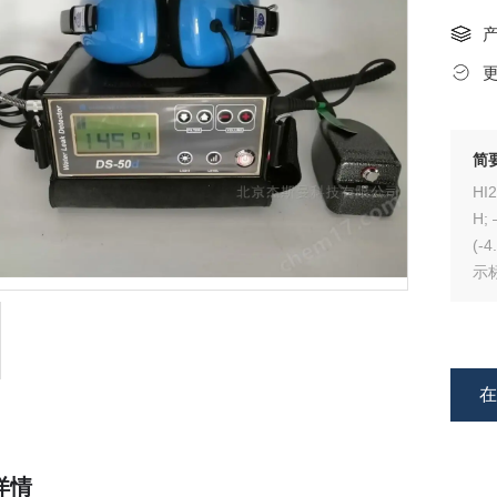
简
HI
H; 
(-
示
详情