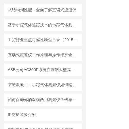
从结构到性能：全面了解直读式流速仪
基于示踪气体追踪技术的示踪气体测漏仪工作原理与操作维修详解
工贸行业重点可燃性粉尘目录（2015版）
直读式流速仪工作原理与操作维护全流程指南
ABB公司AC800F系统在宣钢大型高炉的生产实践
穿透混凝土：示踪气体测漏仪如何精准定位地下管道漏点
如何保养你的双模两用测漏仪？传感器维护与数据管理指南
IP防护等级介绍