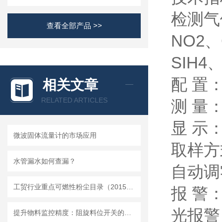
检测气
查看全部产品 >>
NO2、
SIH4
配 置
相关文章
RELATED ARTICLES
测 量
显 示
微波固体流量计的市场应用
取样方
水管漏水如何查漏？
自动调
工贸行业重点可燃性粉尘目录（2015版）
报 警
光报警
提升物料监控精度：阻旋料位开关的优势与挑战