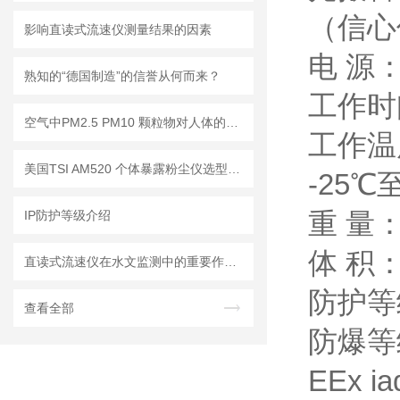
（信心
影响直读式流速仪测量结果的因素
电 源
熟知的“德国制造”的信誉从何而来？
工作时
空气中PM2.5 PM10 颗粒物对人体的危害!
工作温
美国TSI AM520 个体暴露粉尘仪选型推荐
-25
重 量：
IP防护等级介绍
体 积：
直读式流速仪在水文监测中的重要作用与应用实践
防护等
查看全部
防爆等级：
EEx ia