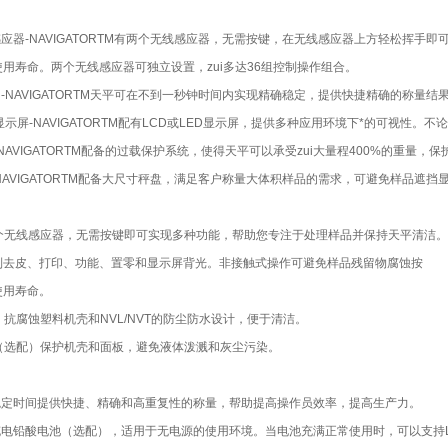
应器-NAVIGATORTM有两个无线感应器，无需按键，在无线感应器上方轻松挥
用寿命。两个无线感应器可独立设置，zui多达36组控制操作组合。
-NAVIGATORTM天平可在不到一秒钟时间内实现精确稳定，提供快捷精确的称量
显示屏-NAVIGATORTM配有LCD或LED显示屏，提供多种应用环境下*的可视性。
NAVIGATORTM配备的过载保护系统，使得天平可以承受zui大量程400%的重量
NAVIGATORTM配备大尺寸秤盘，满足客户称量大体积样品的需求，可避免样品遮挡
个无线感应器，无需按键即可实现多种功能，帮助您专注于处理样品并保持天平清洁。
制去皮、打印、功能、置零和显示屏背光。非接触式操作可避免样品残留物腐蚀按
使用寿命。
抗腐蚀塑料机壳和NVL/NVT的防尘防水设计，便于清洁。
（选配）保护机壳和面板，避免液体泼溅和灰尘污染。
稳定时间提供快捷、精确和高重复性的称量，帮助提高操作员效率，提高生产力。
电铅酸电池（选配），适用于无电源的使用环境。当电池充满正常使用时，可以支持LC