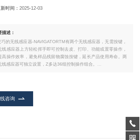
更新时间：
2025-12-03
要描述：
 灵巧的无线感应器-NAVIGATORTM有两个无线感应器，无需按键，
无线感应器上方轻松挥手即可控制去皮、打印、功能或置零操作，
提高操作效率，避免样品残留物腐蚀按键，延长产品使用寿命。两
无线感应器可独立设置，Z多达36组控制操作组合。
 一秒稳定时间-NAVIGATORTM天平可在不到一秒钟时间内实现精确
定，提供快捷精确的称量结果，大大提高了操作效率、生产力和生
量。
在线咨询