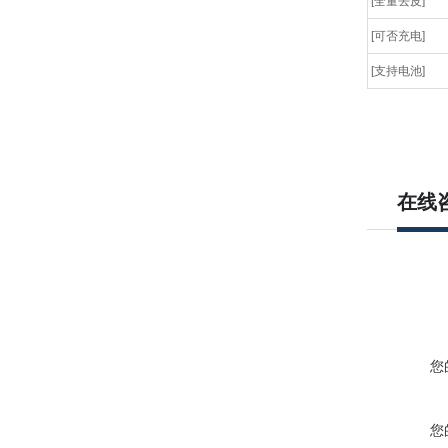
[全量去皮]
[可否充电]
[支持电池]
在线
您
您