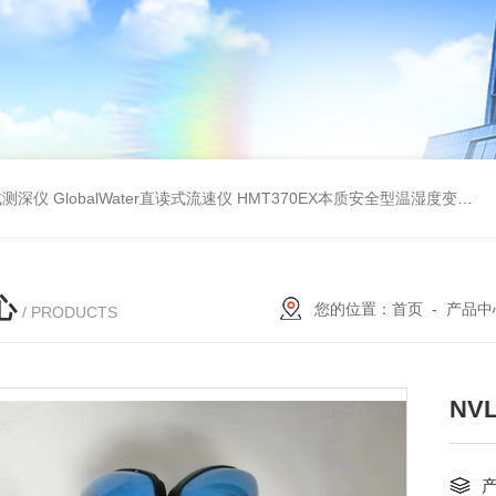
持式测深仪
GlobalWater直读式流速仪
HMT370EX本质安全型温湿度变送器系列 适用于 0 区和 20 区
心
您的位置：
首页
-
产品中
/ PRODUCTS
NVL