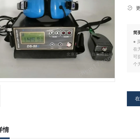
简
●
在
可
个
●
稳
产
详情