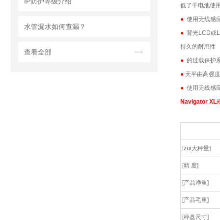
IP防护等级介绍
低了干电池使
●
使用无线感
水管漏水如何查漏？
●
背光LCD或
持久的耐用性
查看全部
●
的过载保护系
●
天平由高强度
●
使用无线感
Navigator XL
[zui大秤量]
[精 度]
[产品净重]
[产品毛重]
[秤盘尺寸]