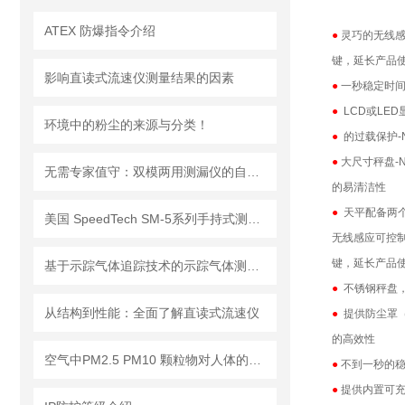
ATEX 防爆指令介绍
●
灵巧的无线感
键，延长产品使
影响直读式流速仪测量结果的因素
●
一秒稳定时间
●
LCD或LED
环境中的粉尘的来源与分类！
●
的过载保护-
●
大尺寸秤盘-
无需专家值守：双模两用测漏仪的自动化集成方案详解
的易清洁性
●
天平配备两
美国 SpeedTech SM-5系列手持式测深仪
无线感应可控
键，延长产品
基于示踪气体追踪技术的示踪气体测漏仪工作原理与操作维修详解
●
不锈钢秤盘，
从结构到性能：全面了解直读式流速仪
●
提供防尘罩
的高效性
空气中PM2.5 PM10 颗粒物对人体的危害!
●
不到一秒的
●
提供内置可充