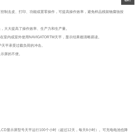
手即可控制去皮、打印、功能或置零操作，可提高操作效率，避免样品残留物腐蚀按
结果，大大提高了操作效率、生产力和生产量。
不论在室内或室外使用NAVIGATORTM天平，显示结果都清晰易读。
，保护天平承受过载负荷的冲击。
显示屏的不便。
D显示屏型号天平运行100个小时（超过12天，每天8小时）。可充电电池也降