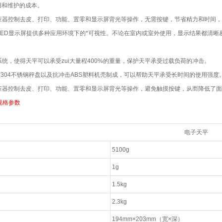
用和维护的成本。
应器控制去皮、打印、功能、置零和显示屏背光等操作，无需按键，节省精力和时间
LED显示屏提供多种应用环境下的*可视性。不论在室内或室外使用，显示结果都清晰
统，使得天平可以承受zui大量程400%的重量，保护天平承受过载负荷的冲击。
304不锈钢秤盘以及抗冲击ABS塑料机壳制成，可以帮助天平承受长时间的使用强度
应器控制去皮、打印、功能、置零和显示屏背光等操作，避免触摸按键，从而降低了面
规格参数
电子天平
5100g
1g
1.5kg
2.3kg
194mm
×203mm（宽×深）