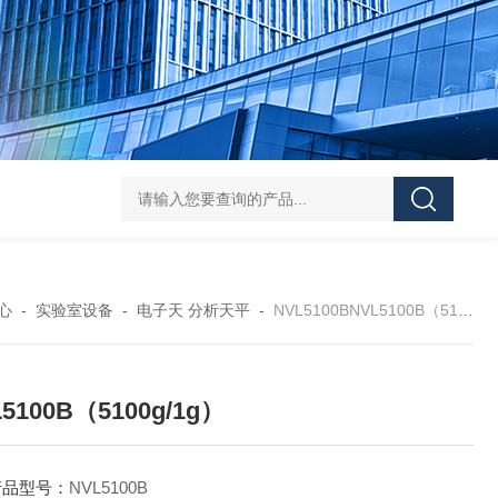
DS-50d韩国大成管道漏水检测仪
DS-50d韩国
心
-
实验室设备
-
电子天 分析天平
-
NVL5100BNVL5100B（5100g/1g）
5100B（5100g/1g）
产品型号：
NVL5100B