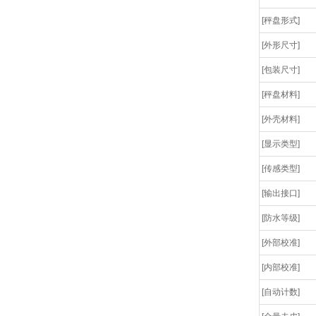
[秤盘形式]
[外形尺寸]
[包装尺寸]
[秤盘材料]
[外壳材料]
[显示类型]
[传感类型]
[输出接口]
[防水等级]
[外部校准]
[内部校准]
[自动计数]