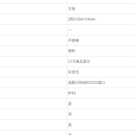
方形
282
×204
×74mm
--
不锈钢
塑料
LCD液晶显示
应变式
选配USB或RS232接口
IP43
是
否
是