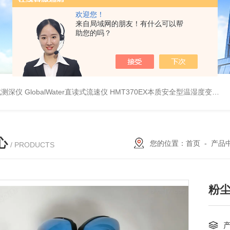
欢迎您！
来自局域网的朋友！有什么可以帮
助您的吗？
持式测深仪
GlobalWater直读式流速仪
HMT370EX本质安全型温湿度变送器系列 适用于 0 区和 20 区
心
您的位置：
首页
-
产品
/ PRODUCTS
粉尘