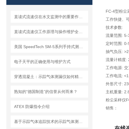
FC-4型
直读式流速仪在水文监测中的重要作用与应用实践
工作快捷、
技术参数:
直读式流速仪工作原理与操作维护全流程指南
流量范围: 5-3
定时范围: 0-9
美国 SpeedTech SM-5系列手持式测深仪
抽气负压: >2
流量计精度: 2
电子天平的正确使用与维护方式
工作电源: 
工作电流: <1
穿透混凝土：示踪气体测漏仪如何精准定位地下管道漏点
外形尺寸: 23
熟知的“德国制造”的信誉从何而来？
主机重量: 2.
粉尘采样仪F
ATEX 防爆指令介绍
销售：
基于示踪气体追踪技术的示踪气体测漏仪工作原理与操作维修详解
在线