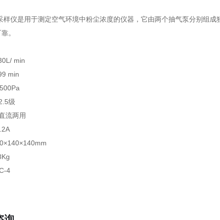
粉尘采样仪是用于测定空气环境中粉尘浓度的仪器，它由两个抽气泵分别组
可靠。
0L/ min
9 min
500Pa
.5级
交直流两用
.2A
0×140×140mm
8Kg
C-4
咨询