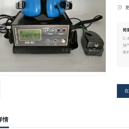
简
C
抽
衡
详情