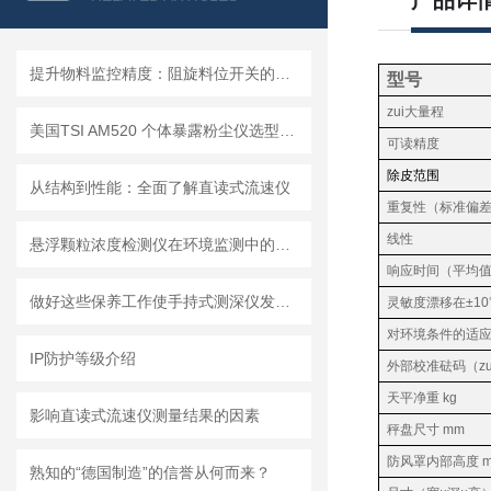
产品详
提升物料监控精度：阻旋料位开关的优势与挑战
型号
zui大量程
美国TSI AM520 个体暴露粉尘仪选型推荐
可读精度
除皮范围
从结构到性能：全面了解直读式流速仪
重复性（标准偏
线性
悬浮颗粒浓度检测仪在环境监测中的重要性
响应时间（平均
做好这些保养工作使手持式测深仪发挥更大作用
灵敏度漂移在±10
对环境条件的适
IP防护等级介绍
外部校准砝码（zu
天平净重 kg
影响直读式流速仪测量结果的因素
秤盘尺寸 mm
防风罩内部高度 
熟知的“德国制造”的信誉从何而来？