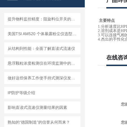
产品详
提升物料监控精度：阻旋料位开关的优势与挑战
主要特点
1.分析速度比HPL
2.溶剂成本是HPLC
美国TSI AM520 个体暴露粉尘仪选型推荐
3.可以连接气相
4.杰出的手性化
从结构到性能：全面了解直读式流速仪
在线咨
悬浮颗粒浓度检测仪在环境监测中的重要性
做好这些保养工作使手持式测深仪发挥更大作用
IP防护等级介绍
您
影响直读式流速仪测量结果的因素
熟知的“德国制造”的信誉从何而来？
您