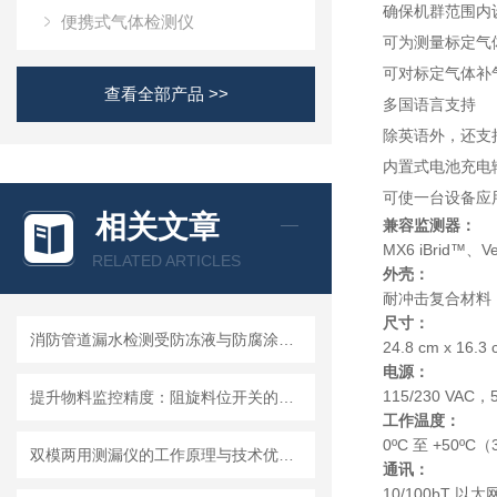
确保机群范围内
便携式气体检测仪
可为测量标定气
可对标定气体补
查看全部产品 >>
多国语言支持
除英语外，还支
内置式电池充电
可使一台设备应
相关文章
兼容监测器：
MX6 iBrid™、V
RELATED ARTICLES
外壳：
耐冲击复合材料，
尺寸：
消防管道漏水检测受防冻液与防腐涂层影响的应对措施
24.8 cm x 16.3
电源：
115/230 VAC，
提升物料监控精度：阻旋料位开关的优势与挑战
工作温度：
0ºC 至 +50ºC（3
双模两用测漏仪的工作原理与技术优势分析
通讯：
10/100bT 以