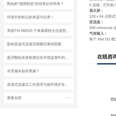
熟知的“德国制造”的信誉从何而来？
5 连接；打印机 
显示屏：
128 x 64
环境中的粉尘的来源与分类！
泵流速：
500 ml/minute 
美国TSI AM520 个体暴露粉尘仪选型推荐
气体输入：
每个 iNet D
影响直读式流速仪测量结果的因素
在线咨
悬浮颗粒浓度检测仪在环境监测中的重要性
水管漏水如何查漏？
直读式流速仪工作原理与操作维护全流程指南
查看全部
您
您