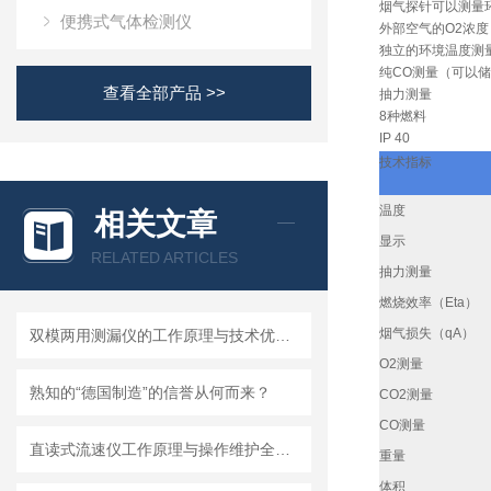
烟气探针可以测量
便携式气体检测仪
外部空气的O2浓
独立的环境温度测
纯CO测量（可以
查看全部产品 >>
抽力测量
8种燃料
IP 40
技术指标
温度
相关文章
显示
RELATED ARTICLES
抽力测量
燃烧效率（Eta）
烟气损失（qA）
双模两用测漏仪的工作原理与技术优势分析
O2
测量
熟知的“德国制造”的信誉从何而来？
CO2
测量
CO
测量
直读式流速仪工作原理与操作维护全流程指南
重量
体积